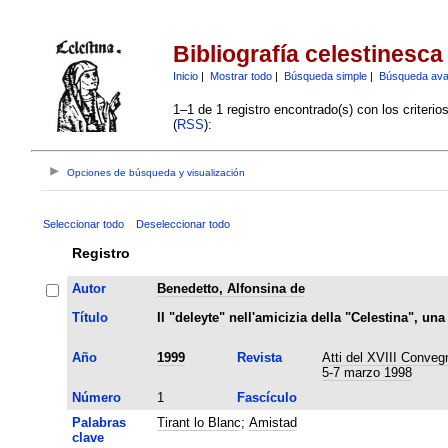
Bibliografía celestinesca
Inicio
|
Mostrar todo
|
Búsqueda simple
|
Búsqueda av
1–1 de 1 registro encontrado(s) con los criteri
(
RSS
):
Opciones de búsqueda y visualización
Seleccionar todo
Deseleccionar todo
Registro
Autor
Benedetto, Alfonsina de
Título
Il "deleyte" nell'amicizia della "Celestina", un
Año
1999
Revista
Atti del XVIII Convegn
5-7 marzo 1998
Número
1
Fascículo
Palabras
Tirant lo Blanc
;
Amistad
clave