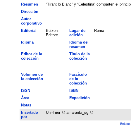
Resumen
“Tirant lo Blanc” y “Celestina” comparten el princi
Dirección
Autor
corporativo
Editorial
Bulzoni
Lugar de
Roma
Editore
edición
Idioma
Idioma del
resumen
Editor de la
Título de la
colección
colección
Volumen de
Fascículo
la colección
de la
colección
ISSN
ISBN
Área
Expedición
Notas
Insertado
Uni-Trier @ amaranta_sg @
por
Enlace 