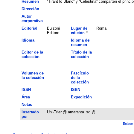
Resumen
“Tirant lo Blanc” y “Celestina” comparten el princi
Dirección
Autor
corporativo
Editorial
Bulzoni
Lugar de
Roma
Editore
edición
Idioma
Idioma del
resumen
Editor de la
Título de la
colección
colección
Volumen de
Fascículo
la colección
de la
colección
ISSN
ISBN
Área
Expedición
Notas
Insertado
Uni-Trier @ amaranta_sg @
por
Enlace 