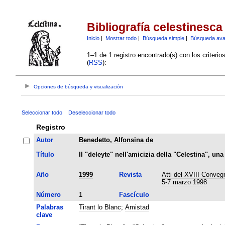
Bibliografía celestinesca
Inicio
|
Mostrar todo
|
Búsqueda simple
|
Búsqueda av
1–1 de 1 registro encontrado(s) con los criteri
(
RSS
):
Opciones de búsqueda y visualización
Seleccionar todo
Deseleccionar todo
Registro
Autor
Benedetto, Alfonsina de
Título
Il "deleyte" nell'amicizia della "Celestina", un
Año
1999
Revista
Atti del XVIII Convegn
5-7 marzo 1998
Número
1
Fascículo
Palabras
Tirant lo Blanc
;
Amistad
clave