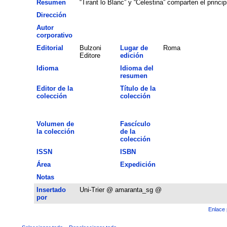
Resumen
“Tirant lo Blanc” y “Celestina” comparten el princi
Dirección
Autor
corporativo
Editorial
Bulzoni
Lugar de
Roma
Editore
edición
Idioma
Idioma del
resumen
Editor de la
Título de la
colección
colección
Volumen de
Fascículo
la colección
de la
colección
ISSN
ISBN
Área
Expedición
Notas
Insertado
Uni-Trier @ amaranta_sg @
por
Enlace 