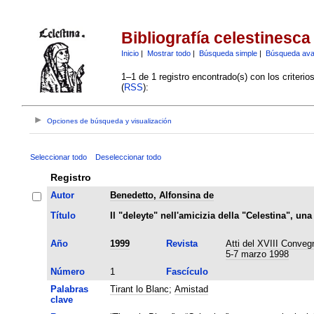
Bibliografía celestinesca
Inicio
|
Mostrar todo
|
Búsqueda simple
|
Búsqueda av
1–1 de 1 registro encontrado(s) con los criteri
(
RSS
):
Opciones de búsqueda y visualización
Seleccionar todo
Deseleccionar todo
Registro
Autor
Benedetto, Alfonsina de
Título
Il "deleyte" nell'amicizia della "Celestina", un
Año
1999
Revista
Atti del XVIII Convegn
5-7 marzo 1998
Número
1
Fascículo
Palabras
Tirant lo Blanc
;
Amistad
clave