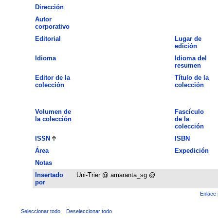
Dirección
Autor
corporativo
Editorial
Lugar de
edición
Idioma
Idioma del
resumen
Editor de la
Título de la
colección
colección
Volumen de
Fascículo
la colección
de la
colección
ISSN
ISBN
Área
Expedición
Notas
Insertado
Uni-Trier @ amaranta_sg @
por
Enlace 
Seleccionar todo
Deseleccionar todo