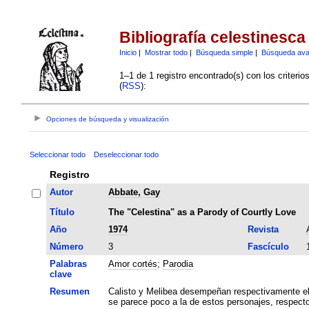
Bibliografía celestinesca
Inicio
|
Mostrar todo
|
Búsqueda simple
|
Búsqueda av
1–1 de 1 registro encontrado(s) con los criteri
(
RSS
):
Opciones de búsqueda y visualización
Seleccionar todo
Deseleccionar todo
Registro
Autor
Abbate, Gay
Título
The "Celestina" as a Parody of Courtly Love
Año
1974
Revista
Número
3
Fascículo
Palabras
Amor cortés
;
Parodia
clave
Resumen
Calisto y Melibea desempeñan respectivamente el 
se parece poco a la de estos personajes, respecto 