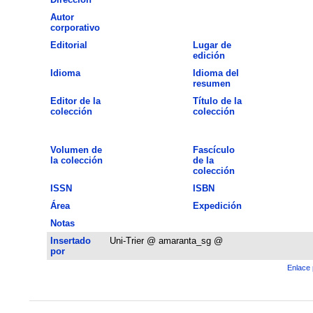
Autor
corporativo
Editorial
Lugar de
edición
Idioma
Idioma del
resumen
Editor de la
Título de la
colección
colección
Volumen de
Fascículo
la colección
de la
colección
ISSN
ISBN
Área
Expedición
Notas
Insertado
Uni-Trier @ amaranta_sg @
por
Enlace 