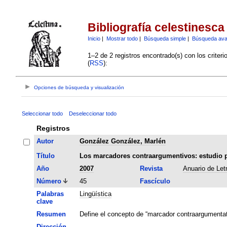
Bibliografía celestinesca
Inicio
|
Mostrar todo
|
Búsqueda simple
|
Búsqueda av
1–2 de 2 registros encontrado(s) con los criter
(
RSS
):
Opciones de búsqueda y visualización
Seleccionar todo
Deseleccionar todo
Registros
Autor
González González, Marlén
Título
Los marcadores contraargumentivos: estudio pr
Año
2007
Revista
Anuario de Let
Número
45
Fascículo
Palabras
Lingüística
clave
Resumen
Define el concepto de “marcador contraargumentati
Dirección