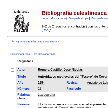
Bibliografía celestinesca
Inicio
|
Mostrar todo
|
Búsqueda simple
|
Búsqueda av
1–2 de 2 registros encontrado(s) con los criter
(
RSS
):
Opciones de búsqueda y visualización
Seleccionar todo
Deseleccionar todo
Registros
Autor
Romera Castillo, José Nicolás
Título
Autoridades medievales del "Tesoro" de Covar
Año
1984
Revista
Anuario de Let
Número
22
Fascículo
Palabras
Lexicografía
clave
Resumen
El artículo aparece consignado en el suplemento b
tratados en el “Tesoro” de Covarrubias.