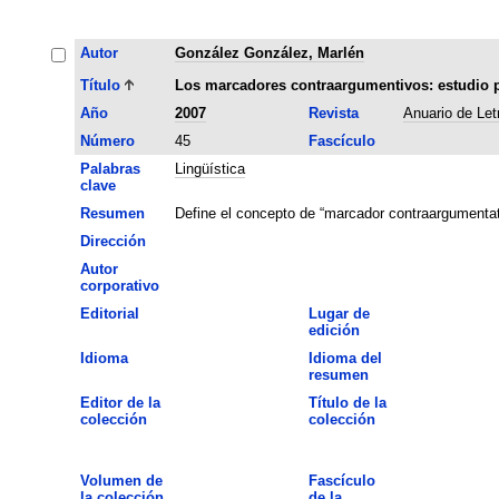
Autor
González González, Marlén
Título
Los marcadores contraargumentivos: estudio pr
Año
2007
Revista
Anuario de Let
Número
45
Fascículo
Palabras
Lingüística
clave
Resumen
Define el concepto de “marcador contraargumentati
Dirección
Autor
corporativo
Editorial
Lugar de
edición
Idioma
Idioma del
resumen
Editor de la
Título de la
colección
colección
Volumen de
Fascículo
la colección
de la