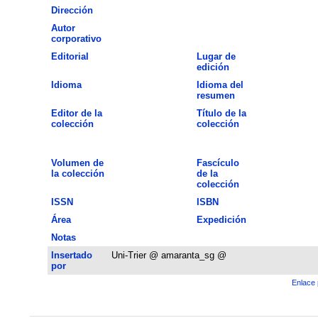
Dirección
Autor
corporativo
Editorial
Lugar de
edición
Idioma
Idioma del
resumen
Editor de la
Título de la
colección
colección
Volumen de
Fascículo
la colección
de la
colección
ISSN
ISBN
Área
Expedición
Notas
Insertado
Uni-Trier @ amaranta_sg @
por
Enlace 