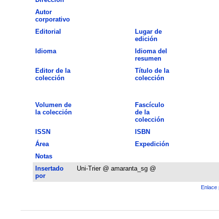
Autor
corporativo
Editorial
Lugar de
edición
Idioma
Idioma del
resumen
Editor de la
Título de la
colección
colección
Volumen de
Fascículo
la colección
de la
colección
ISSN
ISBN
Área
Expedición
Notas
Insertado
Uni-Trier @ amaranta_sg @
por
Enlace 