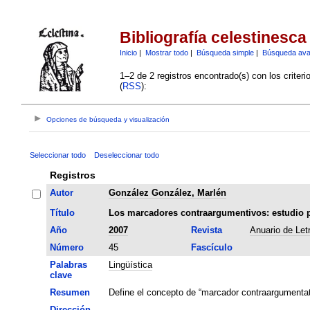
Bibliografía celestinesca
Inicio
|
Mostrar todo
|
Búsqueda simple
|
Búsqueda av
1–2 de 2 registros encontrado(s) con los criter
(
RSS
):
Opciones de búsqueda y visualización
Seleccionar todo
Deseleccionar todo
Registros
Autor
González González, Marlén
Título
Los marcadores contraargumentivos: estudio pr
Año
2007
Revista
Anuario de Let
Número
45
Fascículo
Palabras
Lingüística
clave
Resumen
Define el concepto de “marcador contraargumentati
Dirección