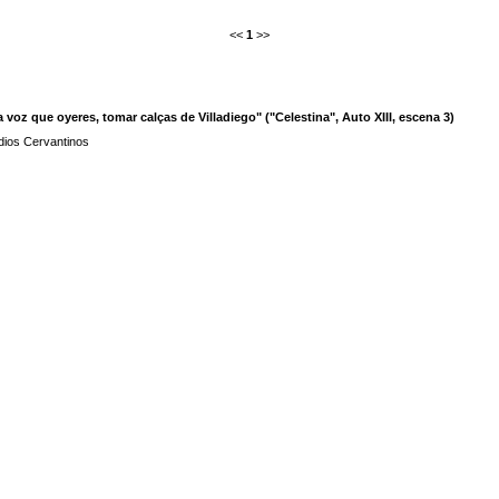
<<
1
>>
 voz que oyeres, tomar calças de Villadiego" ("Celestina", Auto XIII, escena 3)
dios Cervantinos