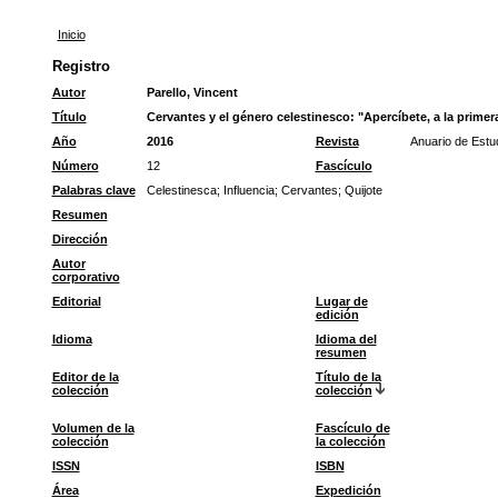
Inicio
Registro
Autor
Parello, Vincent
Título
Cervantes y el género celestinesco: "Apercíbete, a la primera
Año
2016
Revista
Anuario de Estu
Número
12
Fascículo
Palabras clave
Celestinesca
;
Influencia
;
Cervantes
;
Quijote
Resumen
Dirección
Autor
corporativo
Editorial
Lugar de
edición
Idioma
Idioma del
resumen
Editor de la
Título de la
colección
colección
Volumen de la
Fascículo de
colección
la colección
ISSN
ISBN
Área
Expedición