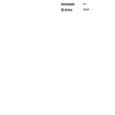
Aprobado
no
ID único
2094