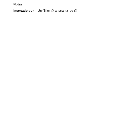
Notas
Insertado por
Uni-Trier @ amaranta_sg @