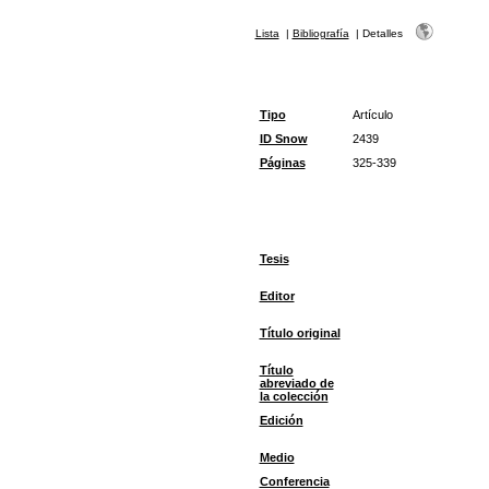
Lista
|
Bibliografía
|
Detalles
Tipo
Artículo
ID Snow
2439
Páginas
325-339
Tesis
Editor
Título original
Título
abreviado de
la colección
Edición
Medio
Conferencia