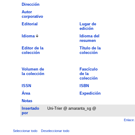
Dirección
Autor
corporativo
Editorial
Lugar de
edición
Idioma
Idioma del
resumen
Editor de la
Título de la
colección
colección
Volumen de
Fascículo
la colección
de la
colección
ISSN
ISBN
Área
Expedición
Notas
Insertado
Uni-Trier @ amaranta_sg @
por
Enlace 
Seleccionar todo
Deseleccionar todo