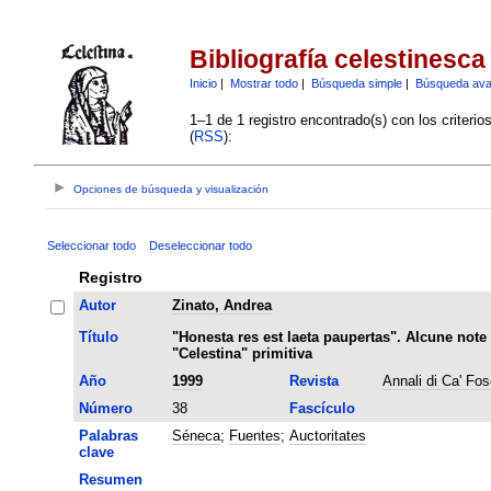
Bibliografía celestinesca
Inicio
|
Mostrar todo
|
Búsqueda simple
|
Búsqueda av
1–1 de 1 registro encontrado(s) con los criteri
(
RSS
):
Opciones de búsqueda y visualización
Seleccionar todo
Deseleccionar todo
Registro
Autor
Zinato, Andrea
Título
"Honesta res est laeta paupertas". Alcune note
"Celestina" primitiva
Año
1999
Revista
Annali di Ca' Fos
Número
38
Fascículo
Palabras
Séneca
;
Fuentes
;
Auctoritates
clave
Resumen