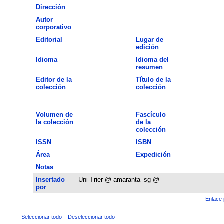
Dirección
Autor
corporativo
Editorial
Lugar de
edición
Idioma
Idioma del
resumen
Editor de la
Título de la
colección
colección
Volumen de
Fascículo
la colección
de la
colección
ISSN
ISBN
Área
Expedición
Notas
Insertado
Uni-Trier @ amaranta_sg @
por
Enlace 
Seleccionar todo
Deseleccionar todo