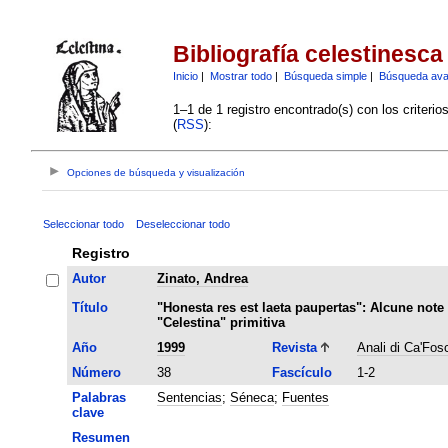
Bibliografía celestinesca
Inicio
|
Mostrar todo
|
Búsqueda simple
|
Búsqueda av
1–1 de 1 registro encontrado(s) con los criteri
(
RSS
):
Opciones de búsqueda y visualización
Seleccionar todo
Deseleccionar todo
Registro
Autor
Zinato, Andrea
Título
"Honesta res est laeta paupertas": Alcune note
"Celestina" primitiva
Año
1999
Revista
Anali di Ca'Fosc
Número
38
Fascículo
1-2
Palabras
Sentencias
;
Séneca
;
Fuentes
clave
Resumen