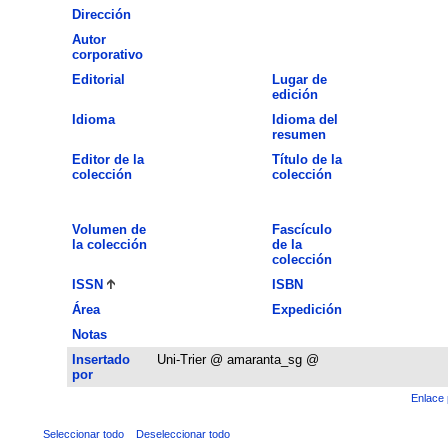
Dirección
Autor
corporativo
Editorial
Lugar de
edición
Idioma
Idioma del
resumen
Editor de la
Título de la
colección
colección
Volumen de
Fascículo
la colección
de la
colección
ISSN
ISBN
Área
Expedición
Notas
Insertado
Uni-Trier @ amaranta_sg @
por
Enlace 
Seleccionar todo
Deseleccionar todo