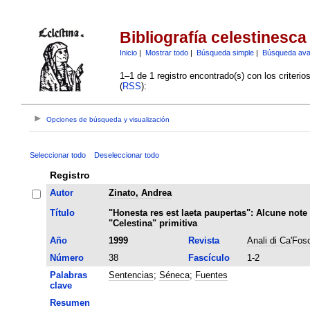
Bibliografía celestinesca
Inicio
|
Mostrar todo
|
Búsqueda simple
|
Búsqueda av
1–1 de 1 registro encontrado(s) con los criteri
(
RSS
):
Opciones de búsqueda y visualización
Seleccionar todo
Deseleccionar todo
Registro
Autor
Zinato, Andrea
Título
"Honesta res est laeta paupertas": Alcune note
"Celestina" primitiva
Año
1999
Revista
Anali di Ca'Fosc
Número
38
Fascículo
1-2
Palabras
Sentencias
;
Séneca
;
Fuentes
clave
Resumen