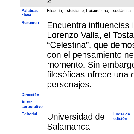
2
Palabras
Filosofía
;
Estoicismo
;
Epicureísmo
;
Escolástica
clave
Resumen
Encuentra influencias 
Lorenzo Valla, el Tost
“Celestina”, que demost
con el pensamiento ne
momento. Sin embargo
filosóficas ofrece una
personajes.
Dirección
Autor
corporativo
Editorial
Universidad de
Lugar de
edición
Salamanca