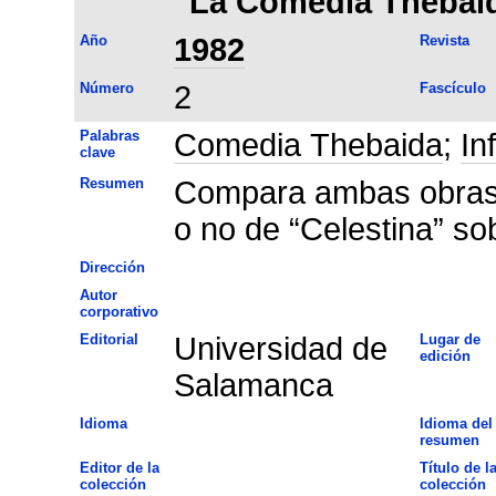
"La Comedia Thebaida
Año
1982
Revista
Número
2
Fascículo
Palabras
Comedia Thebaida
;
In
clave
Resumen
Compara ambas obras p
o no de “Celestina” so
Dirección
Autor
corporativo
Editorial
Universidad de
Lugar de
edición
Salamanca
Idioma
Idioma del
resumen
Editor de la
Título de l
colección
colección