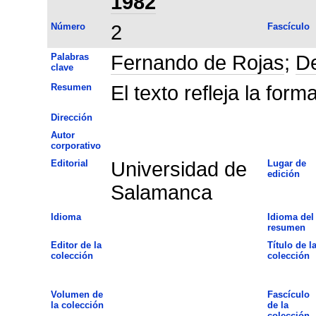
1982
Número
2
Fascículo
Palabras
Fernando de Rojas
;
D
clave
Resumen
El texto refleja la form
Dirección
Autor
corporativo
Editorial
Universidad de
Lugar de
edición
Salamanca
Idioma
Idioma del
resumen
Editor de la
Título de l
colección
colección
Volumen de
Fascículo
la colección
de la
colección