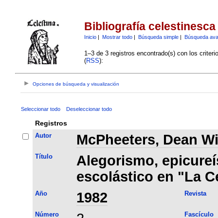
Bibliografía celestinesca
Inicio
|
Mostrar todo
|
Búsqueda simple
|
Búsqueda av
1–3 de 3 registros encontrado(s) con los criter
(
RSS
):
Opciones de búsqueda y visualización
Seleccionar todo
Deseleccionar todo
Registros
Autor
McPheeters, Dean Wi
Título
Alegorismo, epicure
escolástico en "La C
Año
1982
Revista
Número
Fascículo