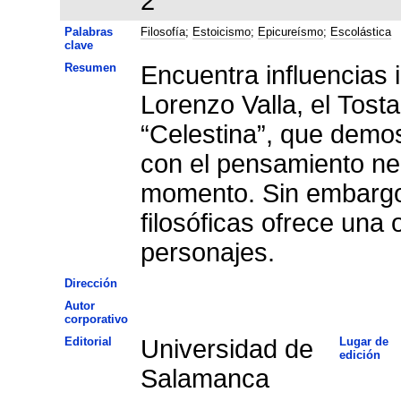
2
Palabras
Filosofía
;
Estoicismo
;
Epicureísmo
;
Escolástica
clave
Resumen
Encuentra influencias 
Lorenzo Valla, el Tost
“Celestina”, que demost
con el pensamiento ne
momento. Sin embargo
filosóficas ofrece una
personajes.
Dirección
Autor
corporativo
Editorial
Universidad de
Lugar de
edición
Salamanca