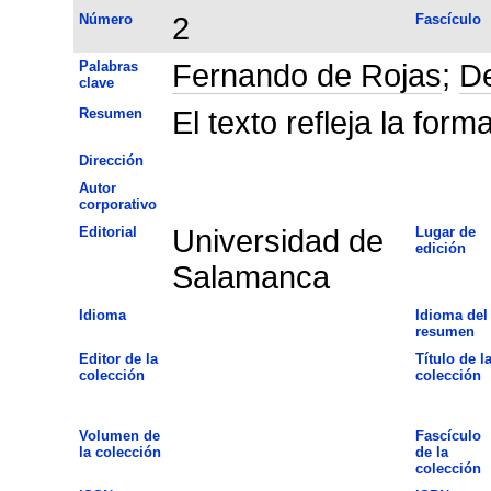
Número
2
Fascículo
Palabras
Fernando de Rojas
;
D
clave
Resumen
El texto refleja la form
Dirección
Autor
corporativo
Editorial
Universidad de
Lugar de
edición
Salamanca
Idioma
Idioma del
resumen
Editor de la
Título de l
colección
colección
Volumen de
Fascículo
la colección
de la
colección