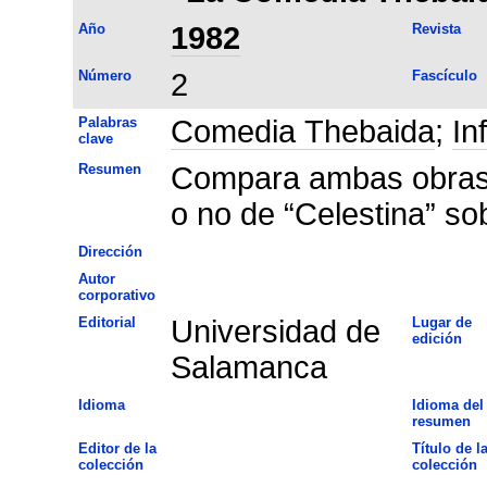
Año
1982
Revista
Número
2
Fascículo
Palabras
Comedia Thebaida
;
In
clave
Resumen
Compara ambas obras p
o no de “Celestina” so
Dirección
Autor
corporativo
Editorial
Universidad de
Lugar de
edición
Salamanca
Idioma
Idioma del
resumen
Editor de la
Título de l
colección
colección