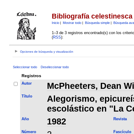
Bibliografía celestinesca
Inicio
|
Mostrar todo
|
Búsqueda simple
|
Búsqueda av
1–3 de 3 registros encontrado(s) con los criter
(
RSS
):
Opciones de búsqueda y visualización
Seleccionar todo
Deseleccionar todo
Registros
Autor
McPheeters, Dean Wi
Título
Alegorismo, epicure
escolástico en "La C
Año
1982
Revista
Número
Fascículo