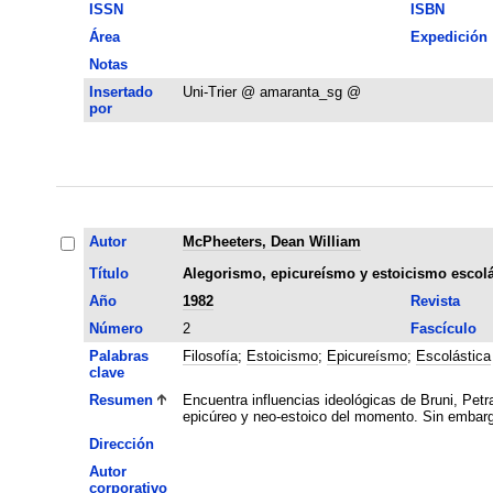
ISSN
ISBN
Área
Expedición
Notas
Insertado
Uni-Trier @ amaranta_sg @
por
Autor
McPheeters, Dean William
Título
Alegorismo, epicureísmo y estoicismo escolá
Año
1982
Revista
Número
2
Fascículo
Palabras
Filosofía
;
Estoicismo
;
Epicureísmo
;
Escolástica
clave
Resumen
Encuentra influencias ideológicas de Bruni, Petr
epicúreo y neo-estoico del momento. Sin embargo
Dirección
Autor
corporativo