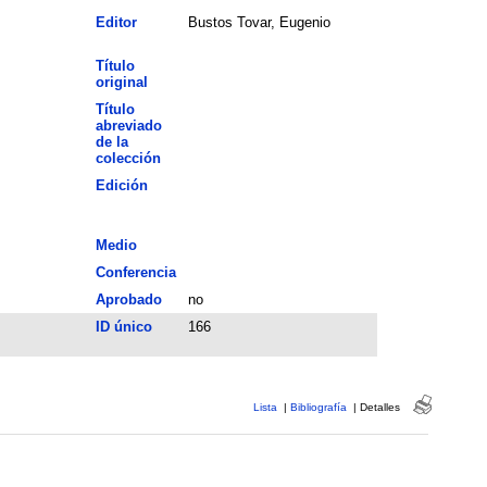
Editor
Bustos Tovar, Eugenio
Título
original
Título
abreviado
de la
colección
Edición
Medio
Conferencia
Aprobado
no
ID único
166
Lista
|
Bibliografía
|
Detalles