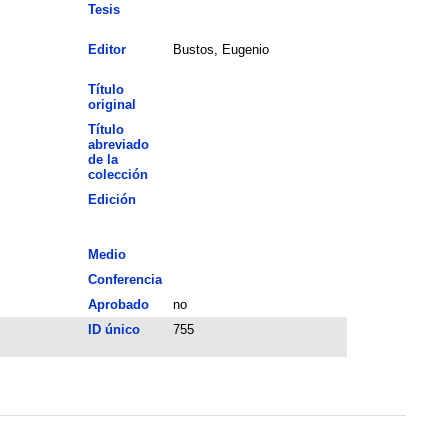
Tesis
Editor
Bustos, Eugenio
Título
original
Título
abreviado
de la
colección
Edición
Medio
Conferencia
Aprobado
no
ID único
755