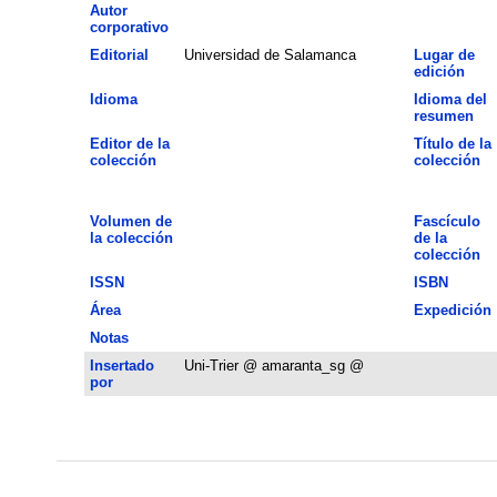
Autor
corporativo
Editorial
Universidad de Salamanca
Lugar de
edición
Idioma
Idioma del
resumen
Editor de la
Título de la
colección
colección
Volumen de
Fascículo
la colección
de la
colección
ISSN
ISBN
Área
Expedición
Notas
Insertado
Uni-Trier @ amaranta_sg @
por