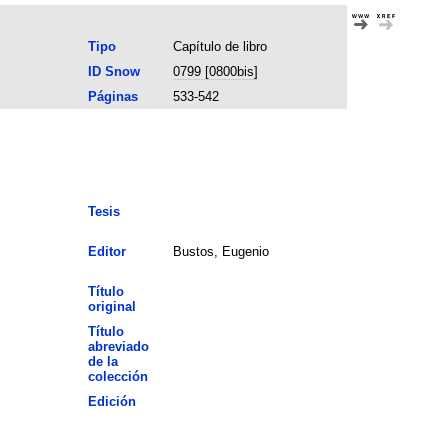
Tipo
Capítulo de libro
ID Snow
0799 [0800bis]
Páginas
533-542
Tesis
Editor
Bustos, Eugenio
Título
original
Título
abreviado
de la
colección
Edición