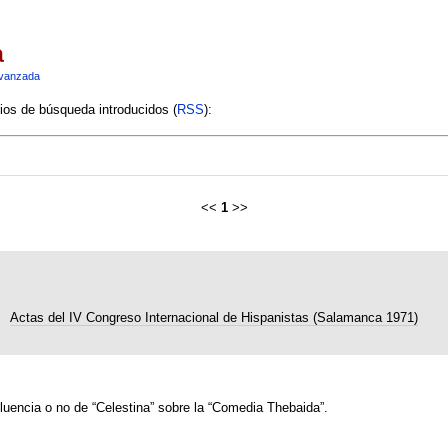
a
vanzada
rios de búsqueda introducidos (
RSS
):
<<
1
>>
Actas del IV Congreso Internacional de Hispanistas (Salamanca 1971)
uencia o no de “Celestina” sobre la “Comedia Thebaida”.