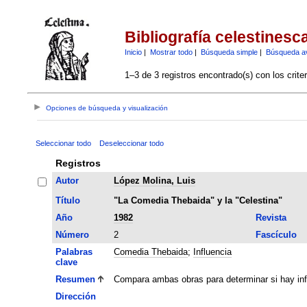
Bibliografía celestinesc
Inicio
|
Mostrar todo
|
Búsqueda simple
|
Búsqueda a
1–3 de 3 registros encontrado(s) con los crite
Opciones de búsqueda y visualización
Seleccionar todo
Deseleccionar todo
Registros
Autor
López Molina, Luis
Título
"La Comedia Thebaida" y la "Celestina"
Año
1982
Revista
Número
2
Fascículo
Palabras
Comedia Thebaida
;
Influencia
clave
Resumen
Compara ambas obras para determinar si hay infl
Dirección