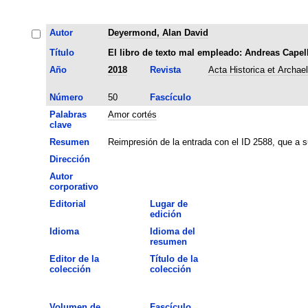
Autor
Deyermond, Alan David
Título
El libro de texto mal empleado: Andreas Capell
Año
2018
Revista
Acta Historica et Archae
Número
50
Fascículo
Palabras
Amor cortés
clave
Resumen
Reimpresión de la entrada con el ID 2588, que a s
Dirección
Autor
corporativo
Editorial
Lugar de
edición
Idioma
Idioma del
resumen
Editor de la
Título de la
colección
colección
Volumen de
Fascículo