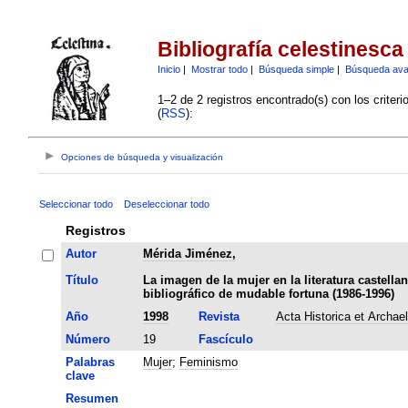
Bibliografía celestinesca
Inicio
|
Mostrar todo
|
Búsqueda simple
|
Búsqueda av
1–2 de 2 registros encontrado(s) con los criter
(
RSS
):
Opciones de búsqueda y visualización
Seleccionar todo
Deseleccionar todo
Registros
Autor
Mérida Jiménez,
Título
La imagen de la mujer en la literatura castella
bibliográfico de mudable fortuna (1986-1996)
Año
1998
Revista
Acta Historica et Archae
Número
19
Fascículo
Palabras
Mujer
;
Feminismo
clave
Resumen