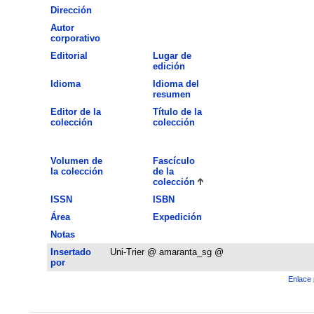
Dirección
Autor
corporativo
Editorial
Lugar de
edición
Idioma
Idioma del
resumen
Editor de la
Título de la
colección
colección
Volumen de
Fascículo
la colección
de la
colección
ISSN
ISBN
Área
Expedición
Notas
Insertado
Uni-Trier @ amaranta_sg @
por
Enlace 