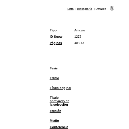
Lista
|
Bibliografía
|
Detalles
Tipo
Artículo
ID Snow
1272
Páginas
403-431
Tesis
Editor
Título original
Título
abreviado de
la colección
Edición
Medio
Conferencia