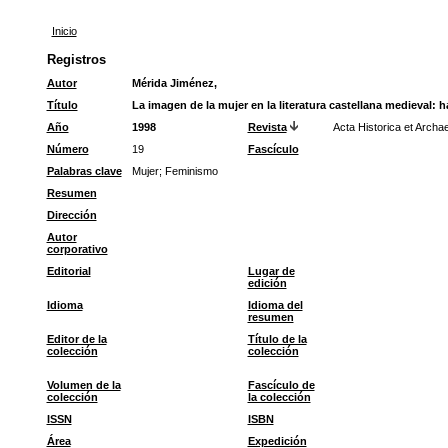
Inicio
Registros
Autor
Mérida Jiménez,
Título
La imagen de la mujer en la literatura castellana medieval: 
Año
1998
Revista
Acta Historica et Archa
Número
19
Fascículo
Palabras clave
Mujer
;
Feminismo
Resumen
Dirección
Autor
corporativo
Editorial
Lugar de
edición
Idioma
Idioma del
resumen
Editor de la
Título de la
colección
colección
Volumen de la
Fascículo de
colección
la colección
ISSN
ISBN
Área
Expedición