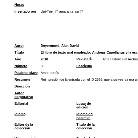
Notas
Insertado por
Uni-Trier @ amaranta_sg @
Autor
Deyermond, Alan David
Título
El libro de texto mal empleado: Andreas Capellanus y la esce
Año
2018
Revista
Acta Historica et Archa
Número
50
Fascículo
Palabras clave
Amor cortés
Resumen
Reimpresión de la entrada con el ID 2588, que a su vez ya era un
Dirección
Autor
corporativo
Editorial
Lugar de
edición
Idioma
Idioma del
resumen
Editor de la
Título de la
colección
colección