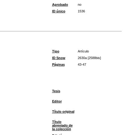
Aprobado
no
ID único
1536
Tipo
Artículo
ID Snow
2630a [2588bis]
Páginas
43-47
Tesis
Editor
Título original
Título
abreviado de
la colección