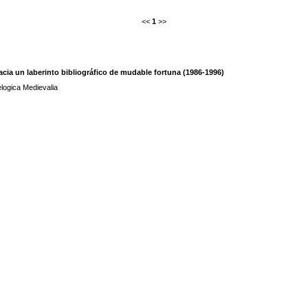
<<
1
>>
hacia un laberinto bibliográfico de mudable fortuna (1986-1996)
elogica Medievalia