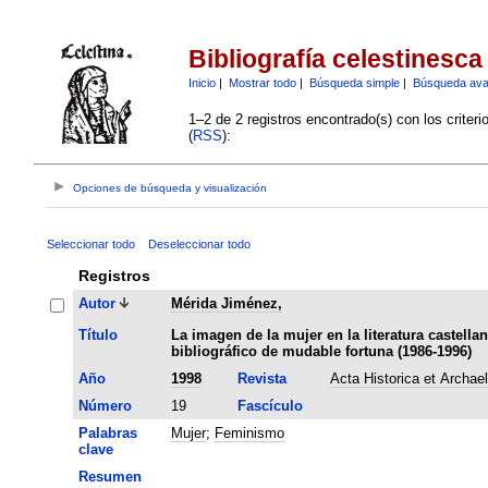
Bibliografía celestinesca
Inicio
|
Mostrar todo
|
Búsqueda simple
|
Búsqueda av
1–2 de 2 registros encontrado(s) con los criter
(
RSS
):
Opciones de búsqueda y visualización
Seleccionar todo
Deseleccionar todo
Registros
Autor
Mérida Jiménez,
Título
La imagen de la mujer en la literatura castella
bibliográfico de mudable fortuna (1986-1996)
Año
1998
Revista
Acta Historica et Archae
Número
19
Fascículo
Palabras
Mujer
;
Feminismo
clave
Resumen