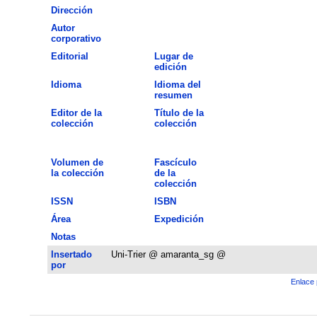
Dirección
Autor
corporativo
Editorial
Lugar de
edición
Idioma
Idioma del
resumen
Editor de la
Título de la
colección
colección
Volumen de
Fascículo
la colección
de la
colección
ISSN
ISBN
Área
Expedición
Notas
Insertado
Uni-Trier @ amaranta_sg @
por
Enlace 