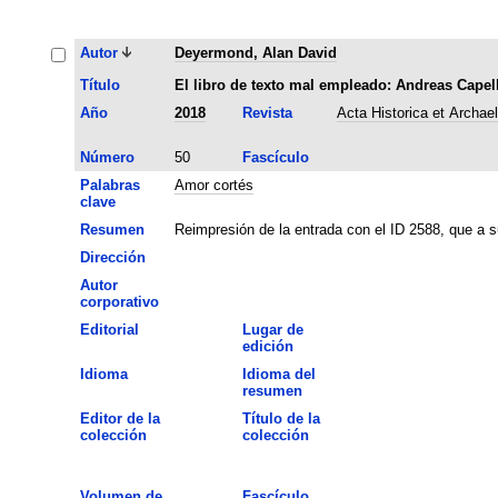
Autor
Deyermond, Alan David
Título
El libro de texto mal empleado: Andreas Capell
Año
2018
Revista
Acta Historica et Archae
Número
50
Fascículo
Palabras
Amor cortés
clave
Resumen
Reimpresión de la entrada con el ID 2588, que a s
Dirección
Autor
corporativo
Editorial
Lugar de
edición
Idioma
Idioma del
resumen
Editor de la
Título de la
colección
colección
Volumen de
Fascículo