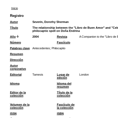
Inicio
Registro
Autor
Severin, Dorothy Sherman
Título
The relationship between the "Libro de Buen Amor" and "Cel
philocaptio spell on Doña Endrina
Año
2004
Revista
A Companion to the "Libro de
Número
Fascículo
Palabras clave
Antecedentes
;
Philocaptio
Resumen
Dirección
Autor
corporativo
Editorial
Tamesis
Lugar de
London
edición
Idioma
Idioma del
resumen
Editor de la
Título de la
colección
colección
Volumen de la
Fascículo de
colección
la colección
ISSN
ISBN