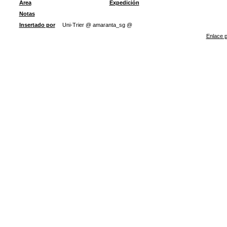
Área
Expedición
Notas
Insertado por
Uni-Trier @ amaranta_sg @
Enlace p