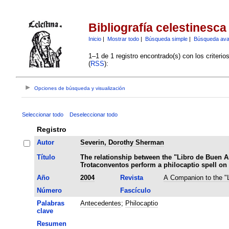
Bibliografía celestinesca
Inicio
|
Mostrar todo
|
Búsqueda simple
|
Búsqueda av
1–1 de 1 registro encontrado(s) con los criteri
(
RSS
):
Opciones de búsqueda y visualización
Seleccionar todo
Deseleccionar todo
Registro
Autor
Severin, Dorothy Sherman
Título
The relationship between the "Libro de Buen 
Trotaconventos perform a philocaptio spell o
Año
2004
Revista
A Companion to the "
Número
Fascículo
Palabras
Antecedentes
;
Philocaptio
clave
Resumen