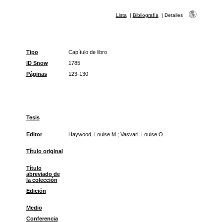
Lista
|
Bibliografía
|
Detalles
Tipo
Capítulo de libro
ID Snow
1785
Páginas
123-130
Tesis
Editor
Haywood, Louise M.; Vasvari, Louise O.
Título original
Título
abreviado de
la colección
Edición
Medio
Conferencia