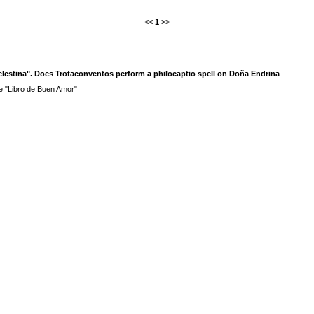
<<
1
>>
lestina". Does Trotaconventos perform a philocaptio spell on Doña Endrina
e "Libro de Buen Amor"