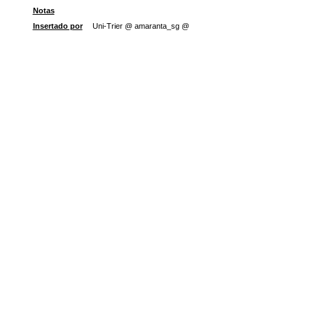
Notas
Insertado por
Uni-Trier @ amaranta_sg @