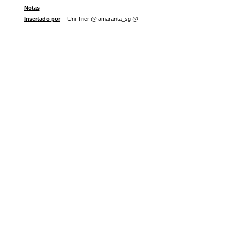
Notas
Insertado por
Uni-Trier @ amaranta_sg @