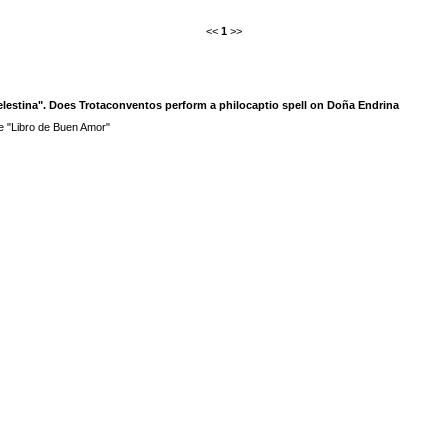
<<
1
>>
lestina". Does Trotaconventos perform a philocaptio spell on Doña Endrina
e "Libro de Buen Amor"