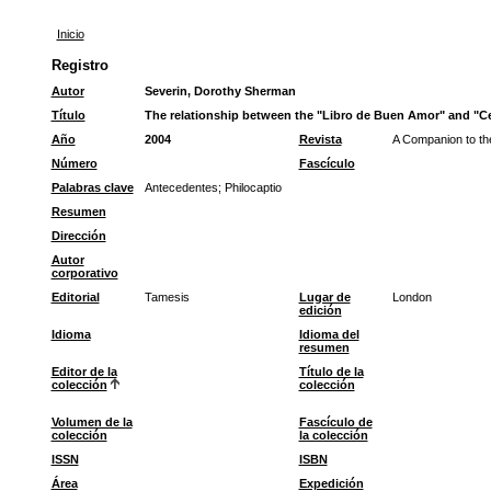
Inicio
Registro
Autor
Severin, Dorothy Sherman
Título
The relationship between the "Libro de Buen Amor" and "Ce
Año
2004
Revista
A Companion to th
Número
Fascículo
Palabras clave
Antecedentes
;
Philocaptio
Resumen
Dirección
Autor
corporativo
Editorial
Tamesis
Lugar de
London
edición
Idioma
Idioma del
resumen
Editor de la
Título de la
colección
colección
Volumen de la
Fascículo de
colección
la colección
ISSN
ISBN
Área
Expedición