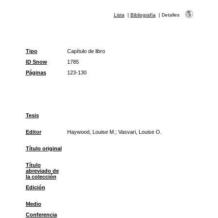
Lista
|
Bibliografía
|
Detalles
Tipo
Capítulo de libro
ID Snow
1785
Páginas
123-130
Tesis
Editor
Haywood, Louise M.; Vasvari, Louise O.
Título original
Título
abreviado de
la colección
Edición
Medio
Conferencia