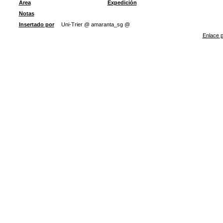
Área
Expedición
Notas
Insertado por
Uni-Trier @ amaranta_sg @
Enlace p