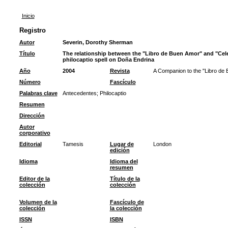
Inicio
Registro
Autor
Severin, Dorothy Sherman
Título
The relationship between the "Libro de Buen Amor" and "Cel
philocaptio spell on Doña Endrina
Año
2004
Revista
A Companion to the "Libro de
Número
Fascículo
Palabras clave
Antecedentes
;
Philocaptio
Resumen
Dirección
Autor
corporativo
Editorial
Tamesis
Lugar de
London
edición
Idioma
Idioma del
resumen
Editor de la
Título de la
colección
colección
Volumen de la
Fascículo de
colección
la colección
ISSN
ISBN