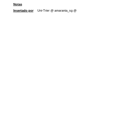
Notas
Insertado por
Uni-Trier @ amaranta_sg @