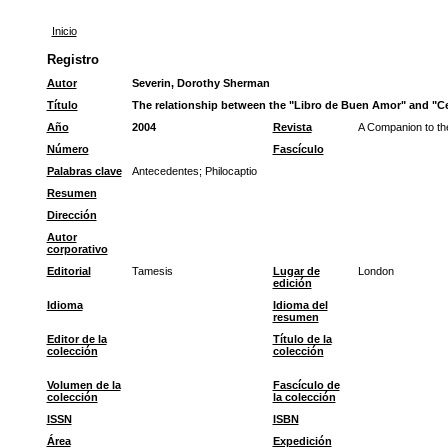
Inicio
Registro
Autor
Severin, Dorothy Sherman
Título
The relationship between the "Libro de Buen Amor" and "Ce
Año
2004
Revista
A Companion to th
Número
Fascículo
Palabras clave
Antecedentes
;
Philocaptio
Resumen
Dirección
Autor
corporativo
Editorial
Tamesis
Lugar de
London
edición
Idioma
Idioma del
resumen
Editor de la
Título de la
colección
colección
Volumen de la
Fascículo de
colección
la colección
ISSN
ISBN
Área
Expedición