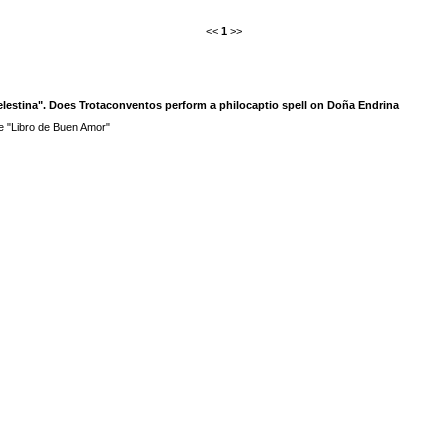
<<
1
>>
lestina". Does Trotaconventos perform a philocaptio spell on Doña Endrina
e "Libro de Buen Amor"