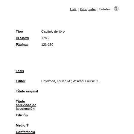
Lista
|
Bibliografía
|
Detalles
Tipo
Capítulo de libro
ID Snow
1785
Páginas
123-130
Tesis
Editor
Haywood, Louise M.; Vasvari, Louise O.
Título original
Título
abreviado de
la colección
Edición
Medio
Conferencia