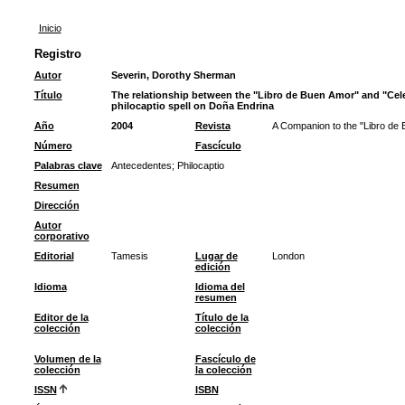
Inicio
Registro
Autor
Severin, Dorothy Sherman
Título
The relationship between the "Libro de Buen Amor" and "Cel
philocaptio spell on Doña Endrina
Año
2004
Revista
A Companion to the "Libro de
Número
Fascículo
Palabras clave
Antecedentes
;
Philocaptio
Resumen
Dirección
Autor
corporativo
Editorial
Tamesis
Lugar de
London
edición
Idioma
Idioma del
resumen
Editor de la
Título de la
colección
colección
Volumen de la
Fascículo de
colección
la colección
ISSN
ISBN