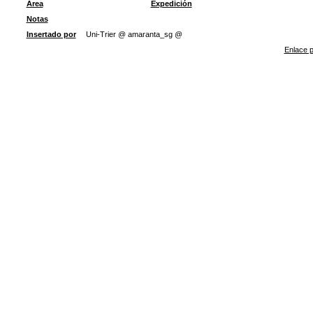
Área
Expedición
Notas
Insertado por
Uni-Trier @ amaranta_sg @
Enlace p