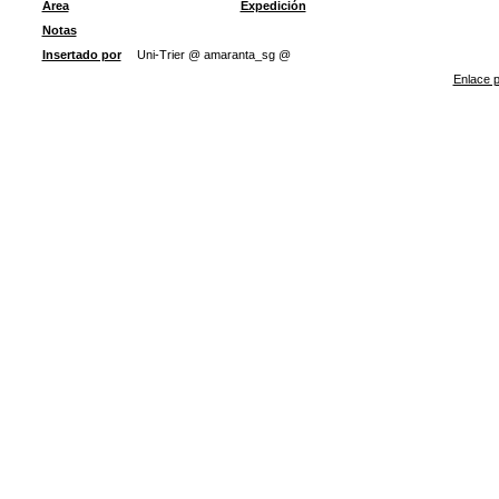
Área
Expedición
Notas
Insertado por
Uni-Trier @ amaranta_sg @
Enlace p