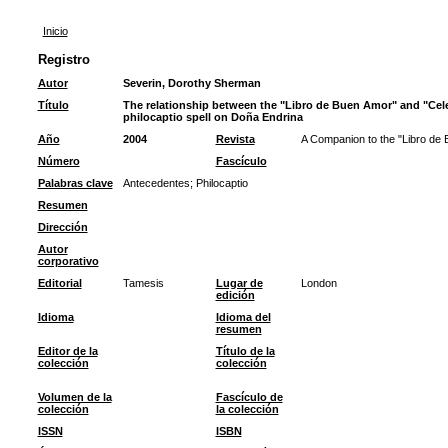
Inicio
Registro
Autor
Severin, Dorothy Sherman
Título
The relationship between the "Libro de Buen Amor" and "Cel
philocaptio spell on Doña Endrina
Año
2004
Revista
A Companion to the "Libro de
Número
Fascículo
Palabras clave
Antecedentes
;
Philocaptio
Resumen
Dirección
Autor
corporativo
Editorial
Tamesis
Lugar de
London
edición
Idioma
Idioma del
resumen
Editor de la
Título de la
colección
colección
Volumen de la
Fascículo de
colección
la colección
ISSN
ISBN