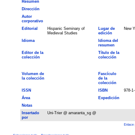
Resumen
Dirección
Autor
corporativo
Editorial
Hispanic Seminary of
Lugar de
New Y
Medieval Studies
edición
Idioma
Idioma del
resumen
Editor de la
Título de la
colección
colección
Volumen de
Fascículo
la colección
de la
colección
ISSN
ISBN
978-1
Área
Expedición
Notas
Insertado
Uni-Trier @ amaranta_sg @
por
Enlace 