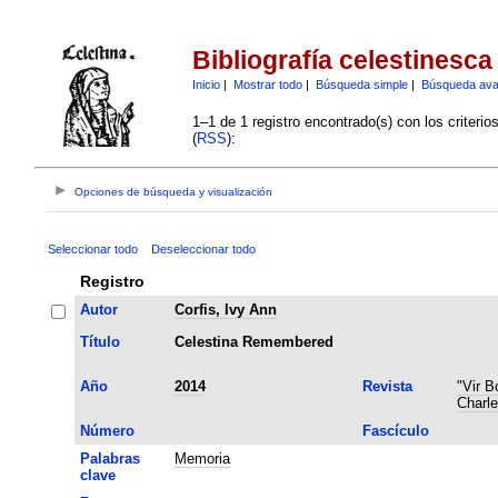
Bibliografía celestinesca
Inicio
|
Mostrar todo
|
Búsqueda simple
|
Búsqueda av
1–1 de 1 registro encontrado(s) con los criteri
(
RSS
):
Opciones de búsqueda y visualización
Seleccionar todo
Deseleccionar todo
Registro
Autor
Corfis, Ivy Ann
Título
Celestina Remembered
Año
2014
Revista
"Vir B
Charle
Número
Fascículo
Palabras
Memoria
clave