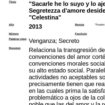
Título
"Sacarle he lo suyo y lo a
Segretezza d'amore desider
"Celestina"
Año
2013
Revista
"Pueden 
Número
Fascículo
Palabras clave
Venganza
;
Secreto
Resumen
Relaciona la transgresión de
convenciones del amor cortés
convenciones morales social
su alto estado social. Paral
actividades no aceptables so
precisamente tienen que real
en las cuales prima la satis
problemático a ojos de la c
noble que las del amor y la 