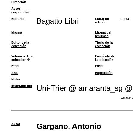
Dirección
Autor
corporativo
Editorial
Bagatto Libri
Lugar de
Roma
edición
Idioma
Idioma del
resumen
Editor de la
Título de la
colección
colección
Volumen de la
Fascículo de
colección
la colección
ISSN
ISBN
Área
Expedición
Notas
Insertado por
Uni-Trier @ amaranta_sg @
Enlace p
Autor
Gargano, Antonio