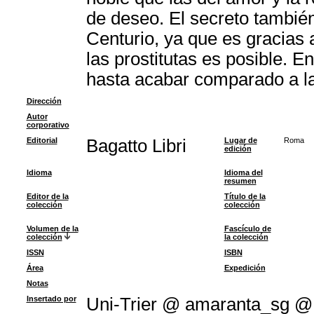
de deseo. El secreto también
Centurio, ya que es gracias 
las prostitutas es posible. E
hasta acabar comparado a la
Dirección
Autor
corporativo
Editorial
Bagatto Libri
Lugar de
Roma
edición
Idioma
Idioma del
resumen
Editor de la
Título de la
colección
colección
Volumen de la
Fascículo de
colección
la colección
ISSN
ISBN
Área
Expedición
Notas
Insertado por
Uni-Trier @ amaranta_sg @