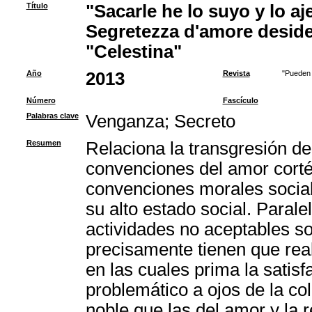
Título
"Sacarle he lo suyo y lo a
Segretezza d'amore desider
"Celestina"
Año
2013
Revista
"Pueden 
Número
Fascículo
Palabras clave
Venganza
;
Secreto
Resumen
Relaciona la transgresión de
convenciones del amor cortés
convenciones morales social
su alto estado social. Paral
actividades no aceptables so
precisamente tienen que real
en las cuales prima la satis
problemático a ojos de la c
noble que las del amor y la 