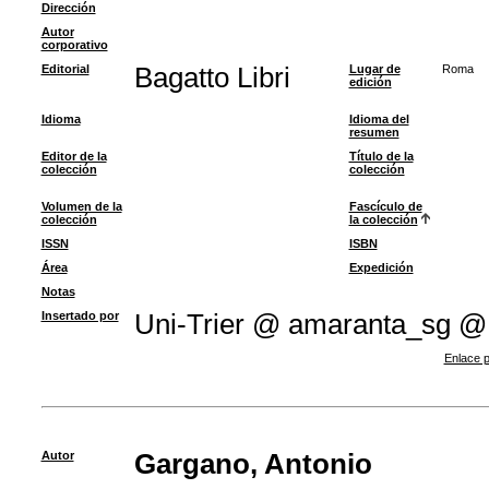
Dirección
Autor
corporativo
Editorial
Bagatto Libri
Lugar de
Roma
edición
Idioma
Idioma del
resumen
Editor de la
Título de la
colección
colección
Volumen de la
Fascículo de
colección
la colección
ISSN
ISBN
Área
Expedición
Notas
Insertado por
Uni-Trier @ amaranta_sg @
Enlace p
Autor
Gargano, Antonio