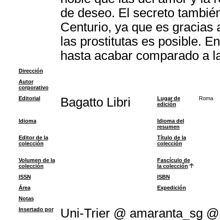
de deseo. El secreto también
Centurio, ya que es gracias 
las prostitutas es posible. E
hasta acabar comparado a la
Dirección
Autor
corporativo
Editorial
Bagatto Libri
Lugar de
Roma
edición
Idioma
Idioma del
resumen
Editor de la
Título de la
colección
colección
Volumen de la
Fascículo de
colección
la colección
ISSN
ISBN
Área
Expedición
Notas
Insertado por
Uni-Trier @ amaranta_sg @