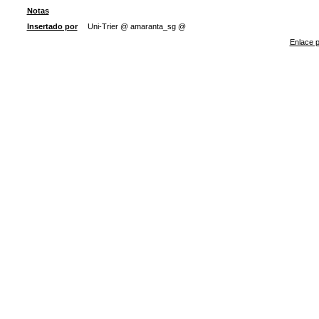
Notas
Insertado por
Uni-Trier @ amaranta_sg @
Enlace p