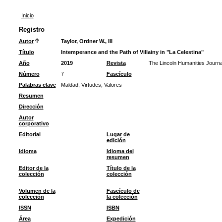
Inicio
Registro
Autor
Taylor, Ordner W., III
Título
Intemperance and the Path of Villainy in "La Celestina"
Año
2019
Revista
The Lincoln Humanities Journa
Número
7
Fascículo
Palabras clave
Maldad
;
Virtudes
;
Valores
Resumen
Dirección
Autor
corporativo
Editorial
Lugar de
edición
Idioma
Idioma del
resumen
Editor de la
Título de la
colección
colección
Volumen de la
Fascículo de
colección
la colección
ISSN
ISBN
Área
Expedición