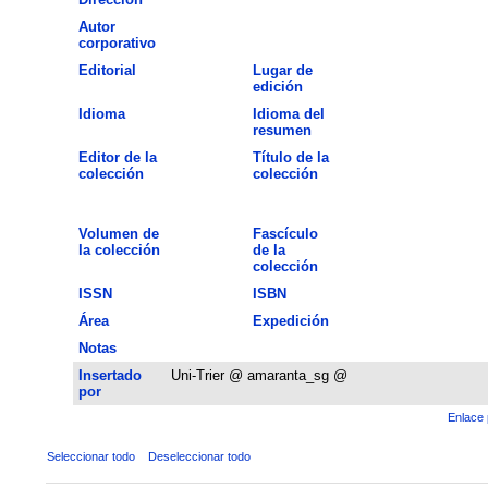
Autor
corporativo
Editorial
Lugar de
edición
Idioma
Idioma del
resumen
Editor de la
Título de la
colección
colección
Volumen de
Fascículo
la colección
de la
colección
ISSN
ISBN
Área
Expedición
Notas
Insertado
Uni-Trier @ amaranta_sg @
por
Enlace 
Seleccionar todo
Deseleccionar todo