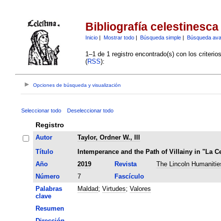
Bibliografía celestinesca
Inicio
|
Mostrar todo
|
Búsqueda simple
|
Búsqueda av
1–1 de 1 registro encontrado(s) con los criteri
(
RSS
):
Opciones de búsqueda y visualización
Seleccionar todo
Deseleccionar todo
Registro
Autor
Taylor, Ordner W., III
Título
Intemperance and the Path of Villainy in "La Ce
Año
2019
Revista
The Lincoln Humanitie
Número
7
Fascículo
Palabras
Maldad
;
Virtudes
;
Valores
clave
Resumen
Dirección