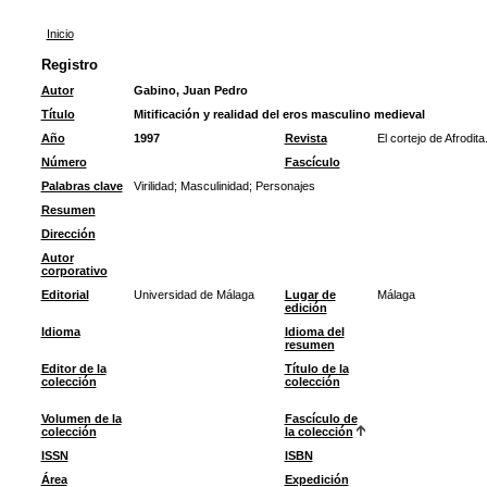
Inicio
Registro
Autor
Gabino, Juan Pedro
Título
Mitificación y realidad del eros masculino medieval
Año
1997
Revista
El cortejo de Afrodit
Número
Fascículo
Palabras clave
Virilidad
;
Masculinidad
;
Personajes
Resumen
Dirección
Autor
corporativo
Editorial
Universidad de Málaga
Lugar de
Málaga
edición
Idioma
Idioma del
resumen
Editor de la
Título de la
colección
colección
Volumen de la
Fascículo de
colección
la colección
ISSN
ISBN
Área
Expedición