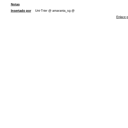
Notas
Insertado por
Uni-Trier @ amaranta_sg @
Enlace p