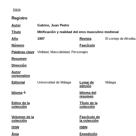
Inicio
Registro
Autor
Gabino, Juan Pedro
Título
Mitificación y realidad del eros masculino medieval
Año
1997
Revista
El cortejo de Afrodit
Número
Fascículo
Palabras clave
Virilidad
;
Masculinidad
;
Personajes
Resumen
Dirección
Autor
corporativo
Editorial
Universidad de Málaga
Lugar de
Málaga
edición
Idioma
Idioma del
resumen
Editor de la
Título de la
colección
colección
Volumen de la
Fascículo de
colección
la colección
ISSN
ISBN
Área
Expedición