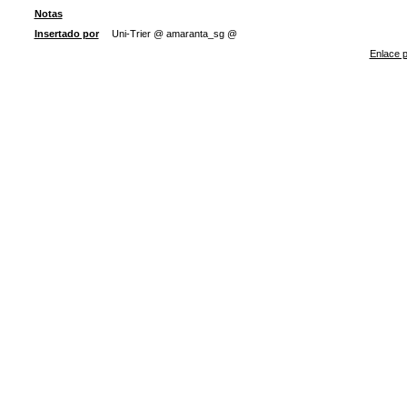
Notas
Insertado por
Uni-Trier @ amaranta_sg @
Enlace p