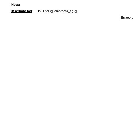
Notas
Insertado por
Uni-Trier @ amaranta_sg @
Enlace p