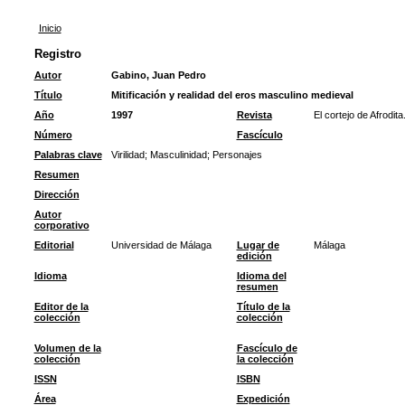
Inicio
Registro
Autor
Gabino, Juan Pedro
Título
Mitificación y realidad del eros masculino medieval
Año
1997
Revista
El cortejo de Afrodit
Número
Fascículo
Palabras clave
Virilidad
;
Masculinidad
;
Personajes
Resumen
Dirección
Autor
corporativo
Editorial
Universidad de Málaga
Lugar de
Málaga
edición
Idioma
Idioma del
resumen
Editor de la
Título de la
colección
colección
Volumen de la
Fascículo de
colección
la colección
ISSN
ISBN
Área
Expedición