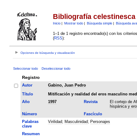
Bibliografía celestinesca
Inicio
|
Mostrar todo
|
Búsqueda simple
|
Búsqueda av
1–1 de 1 registro encontrado(s) con los criteri
(
RSS
):
Opciones de búsqueda y visualización
Seleccionar todo
Deseleccionar todo
Registro
Autor
Gabino, Juan Pedro
Título
Mitificación y realidad del eros masculino med
Año
1997
Revista
El cortejo de A
hispánica y er
Número
Fascículo
Palabras
Virilidad
;
Masculinidad
;
Personajes
clave
Resumen