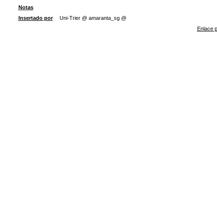
Notas
Insertado por
Uni-Trier @ amaranta_sg @
Enlace p