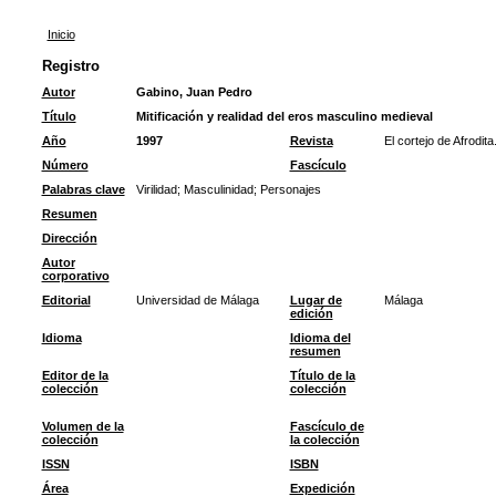
Inicio
Registro
Autor
Gabino, Juan Pedro
Título
Mitificación y realidad del eros masculino medieval
Año
1997
Revista
El cortejo de Afrodit
Número
Fascículo
Palabras clave
Virilidad
;
Masculinidad
;
Personajes
Resumen
Dirección
Autor
corporativo
Editorial
Universidad de Málaga
Lugar de
Málaga
edición
Idioma
Idioma del
resumen
Editor de la
Título de la
colección
colección
Volumen de la
Fascículo de
colección
la colección
ISSN
ISBN
Área
Expedición