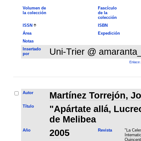
Volumen de
Fascículo
la colección
de la
colección
ISSN
ISBN
Área
Expedición
Notas
Insertado
Uni-Trier @ amaranta
por
Enlace 
Autor
Martínez Torrejón, J
Título
"Apártate allá, Lucre
de Melibea
Año
2005
Revista
"La Cele
Internat
Quincent