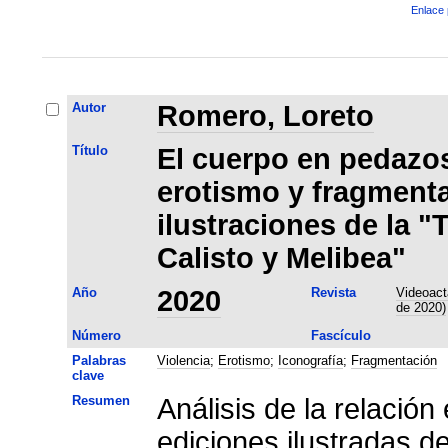
Enlace 
Autor
Romero, Loreto
Título
El cuerpo en pedazos
erotismo y fragmenta
ilustraciones de la 
Calisto y Melibea"
Año
2020
Revista
Videoact
de 2020)
Número
Fascículo
Palabras
Violencia
;
Erotismo
;
Iconografía
;
Fragmentación
clave
Resumen
Análisis de la relación
ediciones ilustradas d