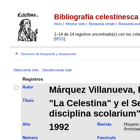
Bibliografía celestinesca
Inicio
|
Mostrar todo
|
Búsqueda simple
|
Búsqueda av
1–14 de 14 registros encontrado(s) con los crit
(
RSS
):
Opciones de búsqueda y visualización
Seleccionar todo
Deseleccionar todo
Registros
Autor
Márquez Villanueva, 
Título
"La Celestina" y el 
disciplina scolarium
Año
1992
Revista
Hispanic
Armistea
Número
Fascículo