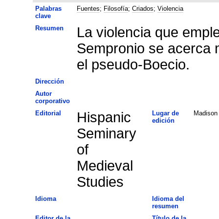
Palabras
Fuentes
;
Filosofía
;
Criados
;
Violencia
clave
Resumen
La violencia que empl
Sempronio se acerca m
el pseudo-Boecio.
Dirección
Autor
corporativo
Editorial
Hispanic
Lugar de
Madison
edición
Seminary
of
Medieval
Studies
Idioma
Idioma del
resumen
Editor de la
Título de la