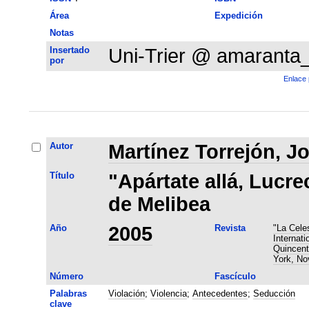
Área
Expedición
Notas
Insertado
Uni-Trier @ amaranta
por
Enlace 
Autor
Martínez Torrejón, J
Título
"Apártate allá, Lucre
de Melibea
Año
2005
Revista
"La Cele
Internat
Quincent
York, No
Número
Fascículo
Palabras
Violación
;
Violencia
;
Antecedentes
;
Seducción
clave