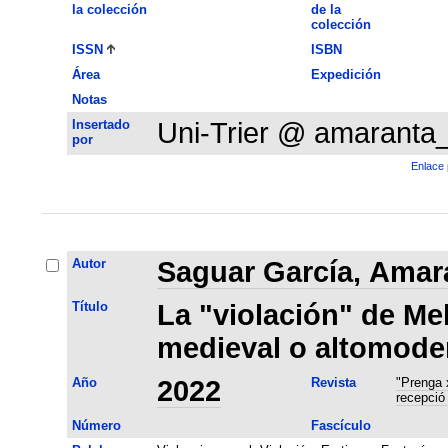
la colección
de la
colección
ISSN
ISBN
Área
Expedición
Notas
Insertado
Uni-Trier @ amaranta
por
Enlace 
Autor
Saguar García, Amar
Título
La "violación" de Mel
medieval o altomode
Año
2022
Revista
"Prenga x
recepció 
Número
Fascículo