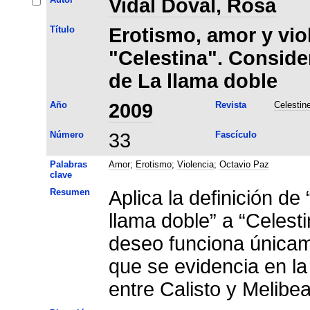
Vidal Doval, Rosa
Título
Erotismo, amor y vio
"Celestina". Consider
de La llama doble
Año
2009
Revista
Celestin
Número
33
Fascículo
Palabras
Amor
;
Erotismo
;
Violencia
;
Octavio Paz
clave
Resumen
Aplica la definición d
llama doble” a “Celesti
deseo funciona únicam
que se evidencia en la 
entre Calisto y Melibea