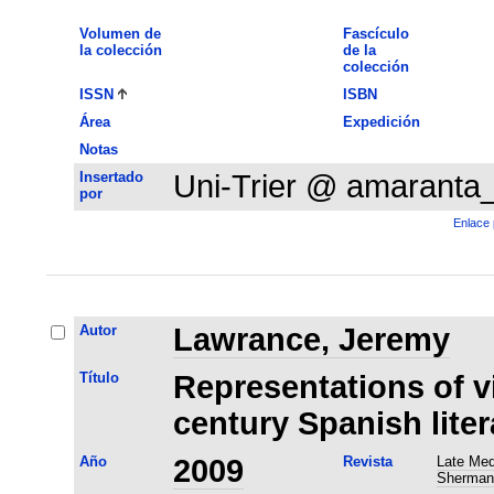
Volumen de
Fascículo
la colección
de la
colección
ISSN
ISBN
Área
Expedición
Notas
Insertado
Uni-Trier @ amaranta
por
Enlace 
Autor
Lawrance, Jeremy
Título
Representations of v
century Spanish liter
Año
2009
Revista
Late Med
Sherman