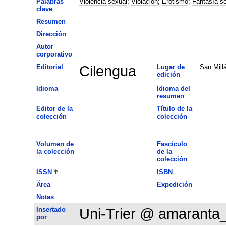
Palabras
Violencia sexual
;
Violación
;
Erotismo
;
Fantasía s
clave
Resumen
Dirección
Autor
corporativo
Editorial
Cilengua
Lugar de
San Millá
edición
Idioma
Idioma del
resumen
Editor de la
Título de la
colección
colección
Volumen de
Fascículo
la colección
de la
colección
ISSN
ISBN
Área
Expedición
Notas
Insertado
Uni-Trier @ amaranta
por