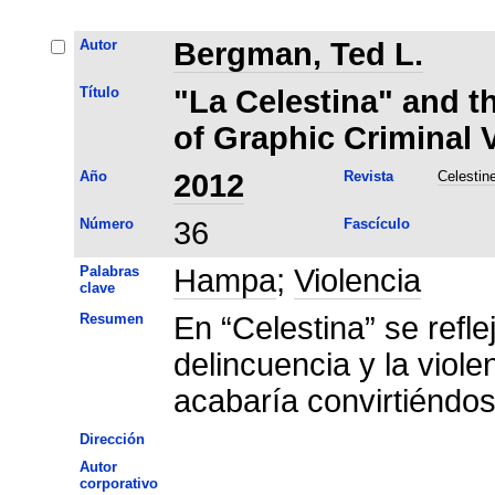
Autor
Bergman, Ted L.
Título
"La Celestina" and t
of Graphic Criminal 
Año
2012
Revista
Celestin
Número
36
Fascículo
Palabras
Hampa
;
Violencia
clave
Resumen
En “Celestina” se refle
delincuencia y la viole
acabaría convirtiéndose
Dirección
Autor
corporativo