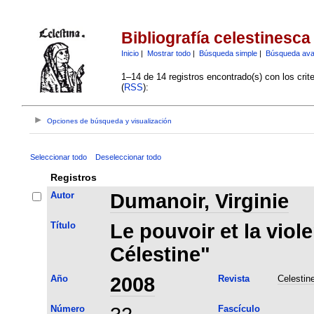
Bibliografía celestinesca
Inicio
|
Mostrar todo
|
Búsqueda simple
|
Búsqueda av
1–14 de 14 registros encontrado(s) con los crit
(
RSS
):
Opciones de búsqueda y visualización
Seleccionar todo
Deseleccionar todo
Registros
Autor
Dumanoir, Virginie
Título
Le pouvoir et la viol
Célestine"
Año
2008
Revista
Celestin
Número
Fascículo