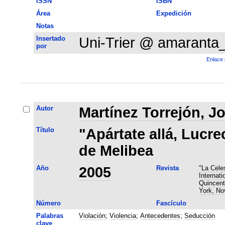
ISSN
ISBN
Área
Expedición
Notas
Insertado
Uni-Trier @ amaranta
por
Enlace 
Autor
Martínez Torrejón, J
Título
"Apártate allá, Lucre
de Melibea
Año
2005
Revista
"La Cele
Internat
Quincent
York, No
Número
Fascículo
Palabras
Violación
;
Violencia
;
Antecedentes
;
Seducción
clave