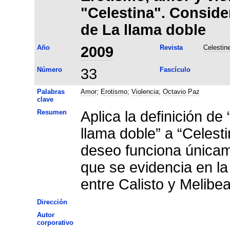
"Celestina". Consider
de La llama doble
Año
2009
Revista
Celestin
Número
33
Fascículo
Palabras
Amor
;
Erotismo
;
Violencia
;
Octavio Paz
clave
Resumen
Aplica la definición d
llama doble” a “Celesti
deseo funciona únicam
que se evidencia en la 
entre Calisto y Melibea
Dirección
Autor
corporativo