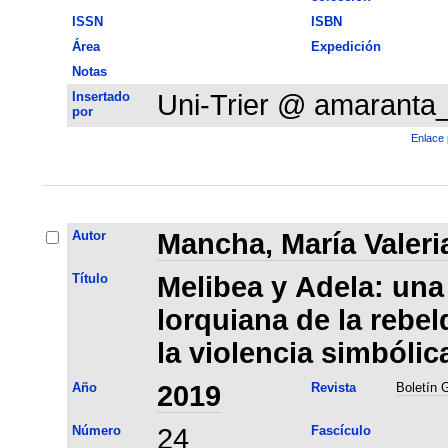
ISSN
ISBN
Área
Expedición
Notas
Insertado
Uni-Trier @ amaranta
por
Enlace 
Autor
Mancha, María Valeri
Título
Melibea y Adela: una 
lorquiana de la rebe
la violencia simbólica
Año
2019
Revista
Boletín
Número
24
Fascículo