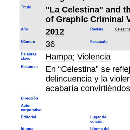
Título
"La Celestina" and t
of Graphic Criminal 
Año
2012
Revista
Celestin
Número
36
Fascículo
Palabras
Hampa
;
Violencia
clave
Resumen
En “Celestina” se refle
delincuencia y la viole
acabaría convirtiéndose
Dirección
Autor
corporativo
Editorial
Lugar de
edición
Idioma
Idioma del