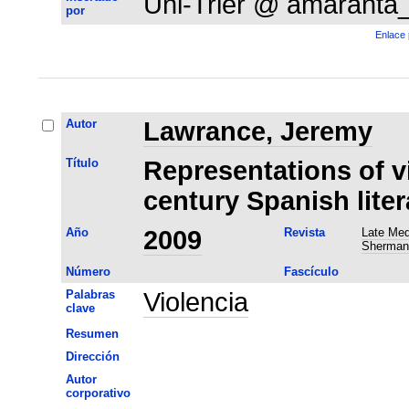
Uni-Trier @ amaranta
por
Enlace 
Autor
Lawrance, Jeremy
Título
Representations of v
century Spanish liter
Año
2009
Revista
Late Med
Sherman
Número
Fascículo
Palabras
Violencia
clave
Resumen
Dirección
Autor
corporativo