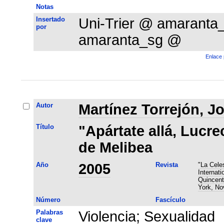
Notas
Insertado
Uni-Trier @ amarant
por
amaranta_sg @
Enlace 
Autor
Martínez Torrejón, J
Título
"Apártate allá, Lucre
de Melibea
Año
2005
Revista
"La Cele
Internat
Quincent
York, No
Número
Fascículo
Palabras
Violencia
;
Sexualidad
clave