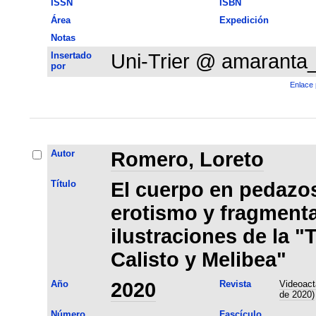
ISSN
ISBN
Área
Expedición
Notas
Insertado
Uni-Trier @ amaranta
por
Enlace 
Autor
Romero, Loreto
Título
El cuerpo en pedazos
erotismo y fragmenta
ilustraciones de la 
Calisto y Melibea"
Año
2020
Revista
Videoact
de 2020)
Número
Fascículo