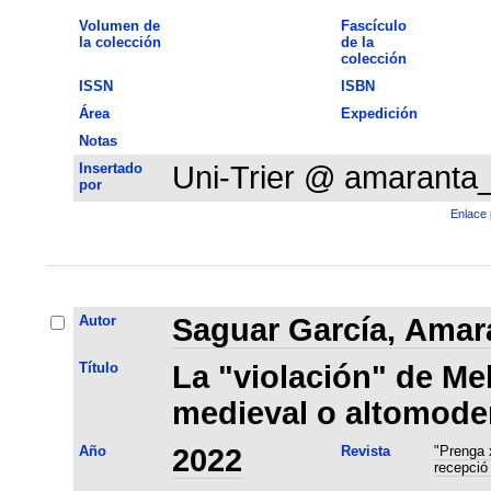
Volumen de
Fascículo
la colección
de la
colección
ISSN
ISBN
Área
Expedición
Notas
Insertado
Uni-Trier @ amaranta
por
Enlace 
Autor
Saguar García, Amar
Título
La "violación" de Mel
medieval o altomode
Año
2022
Revista
"Prenga x
recepció 