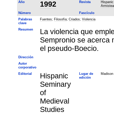
Año
1992
Revista
Hispanic
Armistea
Número
Fascículo
Palabras
Fuentes
;
Filosofía
;
Criados
;
Violencia
clave
Resumen
La violencia que empl
Sempronio se acerca m
el pseudo-Boecio.
Dirección
Autor
corporativo
Editorial
Hispanic
Lugar de
Madison
edición
Seminary
of
Medieval
Studies