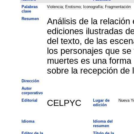
Palabras
Violencia
;
Erotismo
;
Iconografía
;
Fragmentación
clave
Resumen
Análisis de la relación
ediciones ilustradas d
del texto, de las escen
los personajes que se 
muertes es una forma d
sobre la recepción de 
Dirección
Autor
corporativo
Editorial
CELPYC
Lugar de
Nueva Y
edición
Idioma
Idioma del
resumen
Editor de la
Título de la