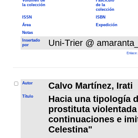
Volumen de
Fascículo
la colección
de la
colección
ISSN
ISBN
Área
Expedición
Notas
Insertado
Uni-Trier @ amaranta
por
Enlace 
Autor
Calvo Martínez, Irati
Título
Hacia una tipología de
prostituta violentada
continuaciones e imi
Celestina"