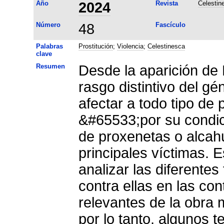
Año
2024
Revista
Celestin
Número
48
Fascículo
Palabras
Prostitución
;
Violencia
;
Celestinesca
clave
Resumen
Desde la aparición de 
rasgo distintivo del g
afectar a todo tipo de 
&#65533;por su condic
de proxenetas o alcah
principales víctimas. E
analizar las diferentes
contra ellas en las co
relevantes de la obra 
por lo tanto, algunos t