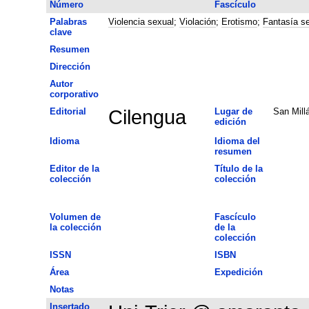
Número
Fascículo
Palabras
Violencia sexual
;
Violación
;
Erotismo
;
Fantasía s
clave
Resumen
Dirección
Autor
corporativo
Editorial
Cilengua
Lugar de
San Millá
edición
Idioma
Idioma del
resumen
Editor de la
Título de la
colección
colección
Volumen de
Fascículo
la colección
de la
colección
ISSN
ISBN
Área
Expedición
Notas
Insertado