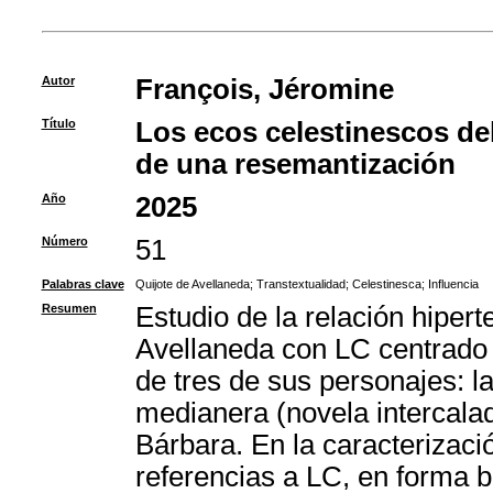
Autor
François, Jéromine
Título
Los ecos celestinescos del
de una resemantización
Año
2025
Número
51
Palabras clave
Quijote de Avellaneda
;
Transtextualidad
;
Celestinesca
;
Influencia
Resumen
Estudio de la relación hiperte
Avellaneda con LC centrado e
de tres de sus personajes: la
medianera (novela intercalad
Bárbara. En la caracterizaci
referencias a LC, en forma bi