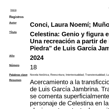
Inicio
Registros
Autor
Conci, Laura Noemí
;
Muñoz
Título
Celestina: Genio y figura 
Una recreación a partir de
Piedra" de Luis García Ja
Año
2024
Número
18
Palabras clave
Novela histórica
;
Reescritura
;
Intertextualidad
;
Transtextualidad
;
Lu
Resumen
Acercamiento a la transficci
de Luis García Jambrina. Tra
se comenta superficialmente
personaje de Celestina en la 