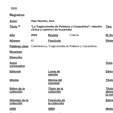
Inicio
Registros
Autor
Vian Herrero, Ana
Título
"La Tragicomedia de Polidoro y Casandrina": relación
Tipo
cíclica y caminos de la parodia
Año
2003
Revista
Criticón
ID S
Número
87
Fascículo
Pági
Palabras clave
Celestinesca
;
Tragicomedia de Polidoro y Casandrina
Resumen
Dirección
Autor
Tesis
corporativo
Editorial
Lugar de
Edito
edición
Idioma
Idioma del
Títul
resumen
Editor de la
Título de la
Títul
colección
colección
abrev
la co
Volumen de la
Fascículo de
Edici
colección
la colección
ISSN
ISBN
Medi