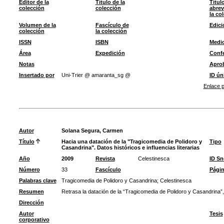
Editor de la
Título de la
Títul
colección
colección
abrev
la co
Volumen de la
Fascículo de
Edici
colección
la colección
ISSN
ISBN
Medi
Área
Expedición
Confe
Notas
Apro
Insertado por
Uni-Trier @ amaranta_sg @
ID ún
Enlace p
Autor
Solana Segura, Carmen
Título
Hacia una datación de la "Tragicomedia de Polidoro y
Tipo
Casandrina". Datos históricos e influencias literarias
Año
2009
Revista
Celestinesca
ID S
Número
33
Fascículo
Pági
Palabras clave
Tragicomedia de Polidoro y Casandrina
;
Celestinesca
Resumen
Retrasa la datación de la “Tragicomedia de Polidoro y Casandrina”, 
Dirección
Autor
Tesis
corporativo