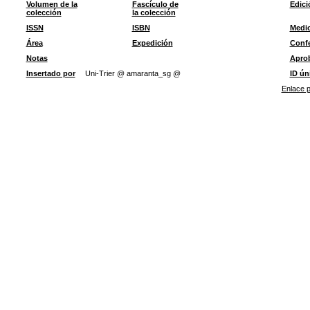
Volumen de la
Fascículo de
Edici
colección
la colección
ISSN
ISBN
Medi
Área
Expedición
Confe
Notas
Apro
Insertado por
Uni-Trier @ amaranta_sg @
ID ún
Enlace p