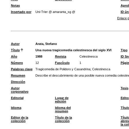
Notas
Apro
Insertado por
Uni-Trier @ amaranta_sg @
ID ún
Enlace p
Autor
Arata, Stefano
Título
Una nueva tragicomedia celestinesca del siglo XVI
Tipo
Año
1988
Revista
Celestinesca
ID S
Número
12
Fascículo
1
Pági
Palabras clave
Tragicomedia de Polidoro y Casandrina
;
Celestinesca
Resumen
Describe el descubrimiento de una posible nueva comedia celestine
Dirección
Autor
Tesis
corporativo
Editorial
Lugar de
Edito
edición
Idioma
Idioma del
Títul
resumen
Editor de la
Título de la
Títul
colección
colección
abrev
la co