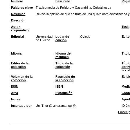
Número
Fascículo
Pági
Palabras clave
Tragicomedia de Polidoro y Casandrina
;
Celestinesca
Resumen
Revisa la opinión de que se trata de una quinta obra celestinesca 
Dirección
Autor
Tesis
corporativo
Editorial
Universidad
Lugar de
Oviedo
Edito
de Oviedo
edición
Idioma
Idioma del
Títul
resumen
Editor de la
Título de la
Títul
colección
colección
abrev
la co
Volumen de la
Fascículo de
Edici
colección
la colección
ISSN
ISBN
Medi
Área
Expedición
Confe
Notas
Apro
Insertado por
Uni-Trier @ amaranta_sg @
ID ún
Enlace p