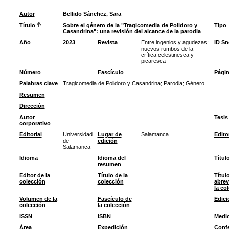
Autor
Bellido Sánchez, Sara
Título
Sobre el género de la "Tragicomedia de Polidoro y
Tipo
Casandrina": una revisión del alcance de la parodia
Año
2023
Revista
Entre ingenios y agudezas:
ID S
nuevos rumbos de la
crítica celestinesca y
picaresca
Número
Fascículo
Pági
Palabras clave
Tragicomedia de Polidoro y Casandrina
;
Parodia
;
Género
Resumen
Dirección
Autor
Tesis
corporativo
Editorial
Universidad
Lugar de
Salamanca
Edito
de
edición
Salamanca
Idioma
Idioma del
Títul
resumen
Editor de la
Título de la
Títul
colección
colección
abrev
la co
Volumen de la
Fascículo de
Edici
colección
la colección
ISSN
ISBN
Medi
Área
Expedición
Confe