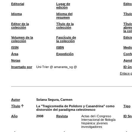
Editorial
Lugar de
Edito
edición
Idioma
Idioma del
Títul
resumen
Editor de la
Título de la
Títul
colección
colección
abrev
la co
Volumen de la
Fascículo de
Edici
colección
la colección
ISSN
ISBN
Medi
Área
Expedición
Confe
Notas
Apro
Insertado por
Uni-Trier @ amaranta_sg @
ID ún
Enlace p
Autor
Solana Segura, Carmen
Título
La "Tragicomedia de Polidoro y Casandrina" como
Tipo
distorsión del paradigma celestinesco
Año
2008
Revista
Actas del i Congreso
ID S
Internacional de filología
hispánica: jóvenes
investigadores