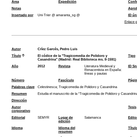
Área
Expedición
Confe
Notas
Apro
Insertado por
Uni-Trier @ amaranta_sg @
ID ún
Enlace p
Autor
Críez Garcés, Pedro Luis
Título
El códice de la "Tragicomedia de Polidoro y
Tipo
Casandrina" (Madrid: Real Biblioteca ms. II-1591)
Año
2012
Revista
Literatura Medieval y
ID S
Renacentista en España:
líneas y pautas
Número
Fascículo
Pági
Palabras clave
Celestinesca
;
Tragicomedia de Polidoro y Casandrina
Resumen
Estudia el manuscrito de la “Tragicomedia de Polidoro y Casandrina
Dirección
Autor
Tesis
corporativo
Editorial
SEMYR
Lugar de
Salamanca
Edito
edición
Idioma
Idioma del
Títul
resumen