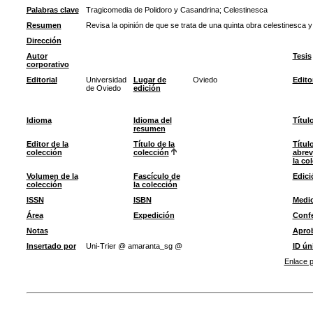
Palabras clave
Tragicomedia de Polidoro y Casandrina
;
Celestinesca
Resumen
Revisa la opinión de que se trata de una quinta obra celestinesca 
Dirección
Autor
Tesis
corporativo
Editorial
Universidad
Lugar de
Oviedo
Edito
de Oviedo
edición
Idioma
Idioma del
Títul
resumen
Editor de la
Título de la
Títul
colección
colección
abrev
la co
Volumen de la
Fascículo de
Edici
colección
la colección
ISSN
ISBN
Medi
Área
Expedición
Confe
Notas
Apro
Insertado por
Uni-Trier @ amaranta_sg @
ID ún
Enlace p