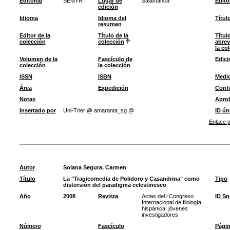
Editorial
SEMYR
Lugar de
Salamanca
Edito
edición
Idioma
Idioma del
Títul
resumen
Editor de la
Título de la
Títul
colección
colección
abrev
la co
Volumen de la
Fascículo de
Edici
colección
la colección
ISSN
ISBN
Medi
Área
Expedición
Confe
Notas
Apro
Insertado por
Uni-Trier @ amaranta_sg @
ID ún
Enlace p
Autor
Solana Segura, Carmen
Título
La "Tragicomedia de Polidoro y Casandrina" como
Tipo
distorsión del paradigma celestinesco
Año
2008
Revista
Actas del i Congreso
ID S
Internacional de filología
hispánica: jóvenes
investigadores
Número
Fascículo
Pági