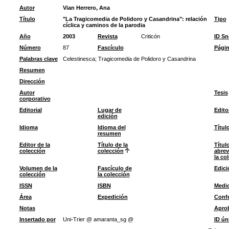
Autor
Vian Herrero, Ana
Título
"La Tragicomedia de Polidoro y Casandrina": relación
Tipo
cíclica y caminos de la parodia
Año
2003
Revista
Criticón
ID S
Número
87
Fascículo
Pági
Palabras clave
Celestinesca
;
Tragicomedia de Polidoro y Casandrina
Resumen
Dirección
Autor
Tesis
corporativo
Editorial
Lugar de
Edito
edición
Idioma
Idioma del
Títul
resumen
Editor de la
Título de la
Títul
colección
colección
abrev
la co
Volumen de la
Fascículo de
Edici
colección
la colección
ISSN
ISBN
Medi
Área
Expedición
Confe
Notas
Apro
Insertado por
Uni-Trier @ amaranta_sg @
ID ún