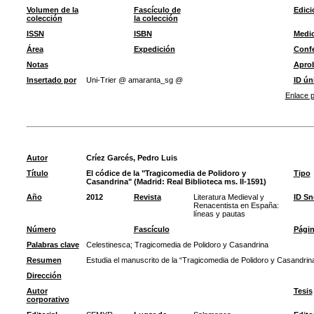
Volumen de la
Fascículo de
Edici
colección
la colección
ISSN
ISBN
Medi
Área
Expedición
Confe
Notas
Apro
Insertado por
Uni-Trier @ amaranta_sg @
ID ún
Enlace p
Autor
Críez Garcés, Pedro Luis
Título
El códice de la "Tragicomedia de Polidoro y
Tipo
Casandrina" (Madrid: Real Biblioteca ms. II-1591)
Año
2012
Revista
Literatura Medieval y
ID S
Renacentista en España:
líneas y pautas
Número
Fascículo
Pági
Palabras clave
Celestinesca
;
Tragicomedia de Polidoro y Casandrina
Resumen
Estudia el manuscrito de la “Tragicomedia de Polidoro y Casandrina
Dirección
Autor
Tesis
corporativo