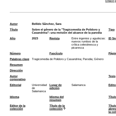
Enlace p
Autor
Bellido Sánchez, Sara
Título
Sobre el género de la "Tragicomedia de Polidoro y
Tipo
Casandrina": una revisión del alcance de la parodia
Año
2023
Revista
Entre ingenios y agudezas:
ID S
nuevos rumbos de la
crítica celestinesca y
picaresca
Número
Fascículo
Pági
Palabras clave
Tragicomedia de Polidoro y Casandrina
;
Parodia
;
Género
Resumen
Dirección
Autor
Tesis
corporativo
Editorial
Universidad
Lugar de
Salamanca
Edito
de
edición
Salamanca
Idioma
Idioma del
Títul
resumen
Editor de la
Título de la
Títul
colección
colección
abrev
la co