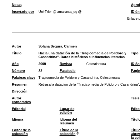
Notas
Apro
Insertado por
Uni-Trier @ amaranta_sg @
ID ún
Enlace p
Autor
Solana Segura, Carmen
Título
Hacia una datación de la "Tragicomedia de Polidoro y
Tipo
Casandrina". Datos históricos e influencias literarias
Año
2009
Revista
Celestinesca
ID S
Número
33
Fascículo
Pági
Palabras clave
Tragicomedia de Polidoro y Casandrina
;
Celestinesca
Resumen
Retrasa la datación de la “Tragicomedia de Polidoro y Casandrina”, 
Dirección
Autor
Tesis
corporativo
Editorial
Lugar de
Edito
edición
Idioma
Idioma del
Títul
resumen
Editor de la
Título de la
Títul
colección
colección
abrev
la co