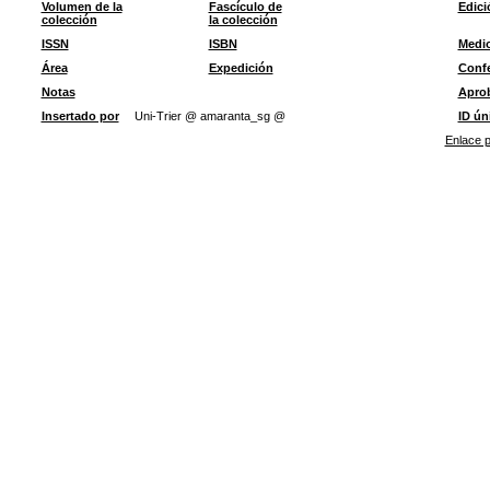
Volumen de la
Fascículo de
Edici
colección
la colección
ISSN
ISBN
Medi
Área
Expedición
Confe
Notas
Apro
Insertado por
Uni-Trier @ amaranta_sg @
ID ún
Enlace p