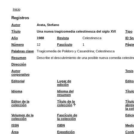
Inicio
Registros
Autor
Arata, Stefano
Título
Una nueva tragicomedia celestinesca del siglo XVI
Tipo
Año
1988
Revista
Celestinesca
ID S
Número
12
Fascículo
1
Pági
Palabras clave
Tragicomedia de Polidoro y Casandrina
;
Celestinesca
Resumen
Describe el descubrimiento de una posible nueva comedia celestine
Dirección
Autor
Tesis
corporativo
Editorial
Lugar de
Edito
edición
Idioma
Idioma del
Títul
resumen
Editor de la
Título de la
Títul
colección
colección
abrev
la co
Volumen de la
Fascículo de
Edici
colección
la colección
ISSN
ISBN
Medi
Área
Expedición
Confe