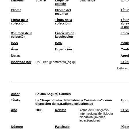
Editorial
SEMYR
Lugar de
Salamanca
Edito
edición
Idioma
Idioma del
Títul
resumen
Editor de la
Título de la
Títul
colección
colección
abrev
la co
Volumen de la
Fascículo de
Edici
colección
la colección
ISSN
ISBN
Medi
Área
Expedición
Confe
Notas
Apro
Insertado por
Uni-Trier @ amaranta_sg @
ID ún
Enlace p
Autor
Solana Segura, Carmen
Título
La "Tragicomedia de Polidoro y Casandrina" como
Tipo
distorsión del paradigma celestinesco
Año
2008
Revista
Actas del i Congreso
ID S
Internacional de filología
hispánica: jóvenes
investigadores
Número
Fascículo
Pági