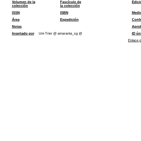
Volumen de la
Fascículo de
Edici
colección
la colección
ISSN
ISBN
Medi
Área
Expedición
Confe
Notas
Apro
Insertado por
Uni-Trier @ amaranta_sg @
ID ún
Enlace p