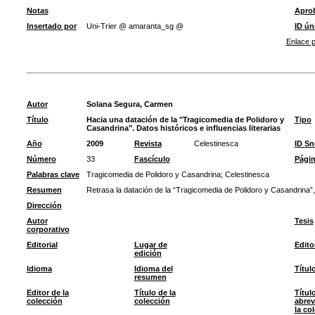
Notas
Apro
Insertado por
Uni-Trier @ amaranta_sg @
ID ún
Enlace p
Autor
Solana Segura, Carmen
Título
Hacia una datación de la "Tragicomedia de Polidoro y
Tipo
Casandrina". Datos históricos e influencias literarias
Año
2009
Revista
Celestinesca
ID S
Número
33
Fascículo
Pági
Palabras clave
Tragicomedia de Polidoro y Casandrina
;
Celestinesca
Resumen
Retrasa la datación de la “Tragicomedia de Polidoro y Casandrina”, 
Dirección
Autor
Tesis
corporativo
Editorial
Lugar de
Edito
edición
Idioma
Idioma del
Títul
resumen
Editor de la
Título de la
Títul
colección
colección
abrev
la co