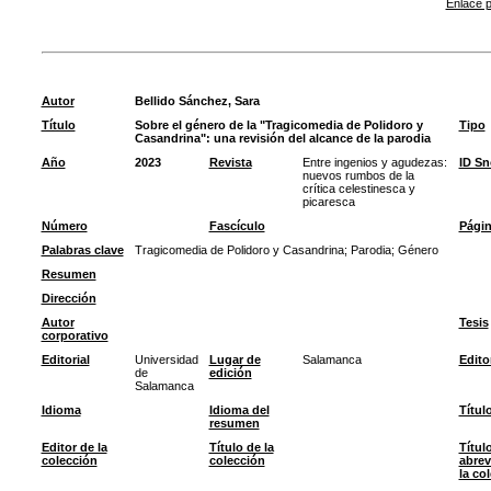
Enlace p
Autor
Bellido Sánchez, Sara
Título
Sobre el género de la "Tragicomedia de Polidoro y
Tipo
Casandrina": una revisión del alcance de la parodia
Año
2023
Revista
Entre ingenios y agudezas:
ID S
nuevos rumbos de la
crítica celestinesca y
picaresca
Número
Fascículo
Pági
Palabras clave
Tragicomedia de Polidoro y Casandrina
;
Parodia
;
Género
Resumen
Dirección
Autor
Tesis
corporativo
Editorial
Universidad
Lugar de
Salamanca
Edito
de
edición
Salamanca
Idioma
Idioma del
Títul
resumen
Editor de la
Título de la
Títul
colección
colección
abrev
la co