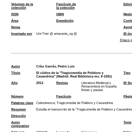
Volumen de la
Fascículo de
Edici
colección
la colección
ISSN
ISBN
Medi
Área
Expedición
Confe
Notas
Apro
Insertado por
Uni-Trier @ amaranta_sg @
ID ún
Enlace p
Autor
Críez Garcés, Pedro Luis
Título
El códice de la "Tragicomedia de Polidoro y
Tipo
Casandrina" (Madrid: Real Biblioteca ms. II-1591)
Año
2012
Revista
Literatura Medieval y
ID S
Renacentista en España:
líneas y pautas
Número
Fascículo
Pági
Palabras clave
Celestinesca
;
Tragicomedia de Polidoro y Casandrina
Resumen
Estudia el manuscrito de la “Tragicomedia de Polidoro y Casandrina
Dirección
Autor
Tesis
corporativo