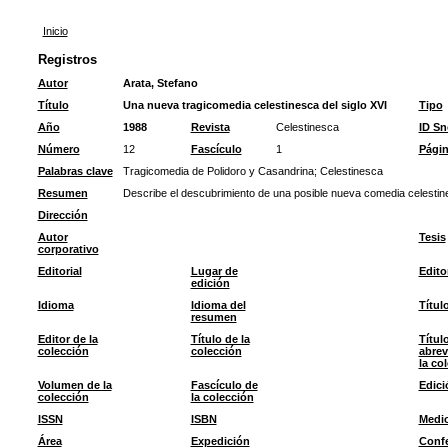
Inicio
Registros
Autor
Arata, Stefano
Título
Una nueva tragicomedia celestinesca del siglo XVI
Tipo
Año
1988
Revista
Celestinesca
ID S
Número
12
Fascículo
1
Pági
Palabras clave
Tragicomedia de Polidoro y Casandrina
;
Celestinesca
Resumen
Describe el descubrimiento de una posible nueva comedia celestine
Dirección
Autor
Tesis
corporativo
Editorial
Lugar de
Edito
edición
Idioma
Idioma del
Títul
resumen
Editor de la
Título de la
Títul
colección
colección
abrev
la co
Volumen de la
Fascículo de
Edici
colección
la colección
ISSN
ISBN
Medi
Área
Expedición
Confe