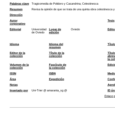
Palabras clave
Tragicomedia de Polidoro y Casandrina
;
Celestinesca
Resumen
Revisa la opinión de que se trata de una quinta obra celestinesca 
Dirección
Autor
Tesis
corporativo
Editorial
Universidad
Lugar de
Oviedo
Edito
de Oviedo
edición
Idioma
Idioma del
Títul
resumen
Editor de la
Título de la
Títul
colección
colección
abrev
la co
Volumen de la
Fascículo de
Edici
colección
la colección
ISSN
ISBN
Medi
Área
Expedición
Confe
Notas
Apro
Insertado por
Uni-Trier @ amaranta_sg @
ID ún
Enlace p