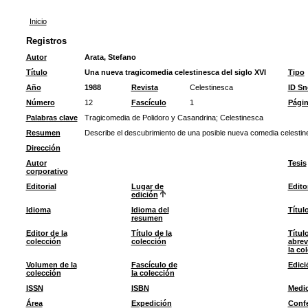
Inicio
Registros
Autor
Arata, Stefano
Título
Una nueva tragicomedia celestinesca del siglo XVI
Tipo
Año
1988
Revista
Celestinesca
ID S
Número
12
Fascículo
1
Pági
Palabras clave
Tragicomedia de Polidoro y Casandrina
;
Celestinesca
Resumen
Describe el descubrimiento de una posible nueva comedia celestine
Dirección
Autor
Tesis
corporativo
Editorial
Lugar de
Edito
edición
Idioma
Idioma del
Títul
resumen
Editor de la
Título de la
Títul
colección
colección
abrev
la co
Volumen de la
Fascículo de
Edici
colección
la colección
ISSN
ISBN
Medi
Área
Expedición
Confe