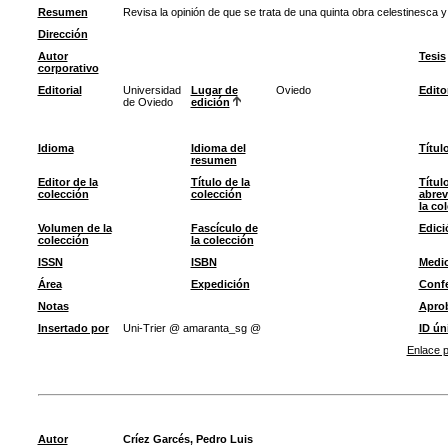
Resumen
Revisa la opinión de que se trata de una quinta obra celestinesca 
Dirección
Autor
Tesis
corporativo
Editorial
Universidad
Lugar de
Oviedo
Edito
de Oviedo
edición
Idioma
Idioma del
Títul
resumen
Editor de la
Título de la
Títul
colección
colección
abrev
la co
Volumen de la
Fascículo de
Edici
colección
la colección
ISSN
ISBN
Medi
Área
Expedición
Confe
Notas
Apro
Insertado por
Uni-Trier @ amaranta_sg @
ID ún
Enlace p
Autor
Críez Garcés, Pedro Luis