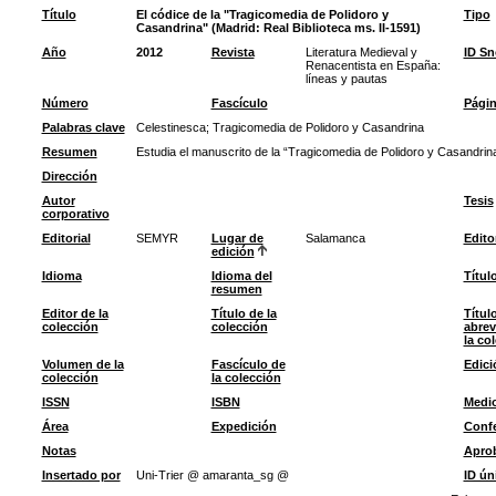
Título
El códice de la "Tragicomedia de Polidoro y
Tipo
Casandrina" (Madrid: Real Biblioteca ms. II-1591)
Año
2012
Revista
Literatura Medieval y
ID S
Renacentista en España:
líneas y pautas
Número
Fascículo
Pági
Palabras clave
Celestinesca
;
Tragicomedia de Polidoro y Casandrina
Resumen
Estudia el manuscrito de la “Tragicomedia de Polidoro y Casandrina
Dirección
Autor
Tesis
corporativo
Editorial
SEMYR
Lugar de
Salamanca
Edito
edición
Idioma
Idioma del
Títul
resumen
Editor de la
Título de la
Títul
colección
colección
abrev
la co
Volumen de la
Fascículo de
Edici
colección
la colección
ISSN
ISBN
Medi
Área
Expedición
Confe
Notas
Apro
Insertado por
Uni-Trier @ amaranta_sg @
ID ún