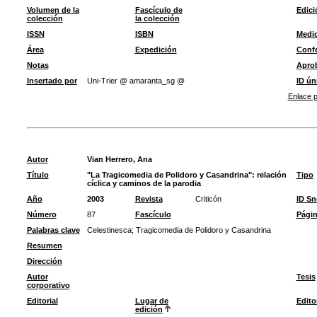
Volumen de la
Fascículo de
Edici
colección
la colección
ISSN
ISBN
Medi
Área
Expedición
Confe
Notas
Apro
Insertado por
Uni-Trier @ amaranta_sg @
ID ún
Enlace p
Autor
Vian Herrero, Ana
Título
"La Tragicomedia de Polidoro y Casandrina": relación
Tipo
cíclica y caminos de la parodia
Año
2003
Revista
Criticón
ID S
Número
87
Fascículo
Pági
Palabras clave
Celestinesca
;
Tragicomedia de Polidoro y Casandrina
Resumen
Dirección
Autor
Tesis
corporativo
Editorial
Lugar de
Edito
edición