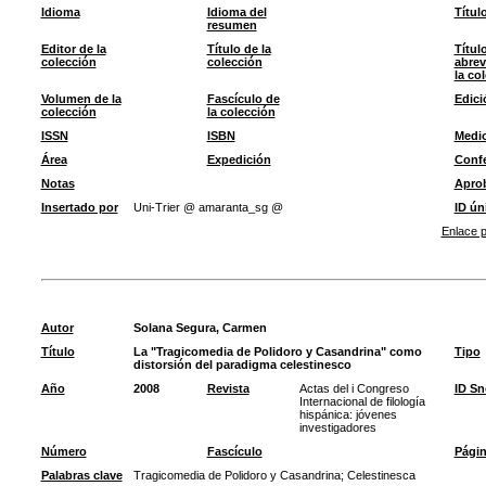
Idioma
Idioma del
Títul
resumen
Editor de la
Título de la
Títul
colección
colección
abrev
la co
Volumen de la
Fascículo de
Edici
colección
la colección
ISSN
ISBN
Medi
Área
Expedición
Confe
Notas
Apro
Insertado por
Uni-Trier @ amaranta_sg @
ID ún
Enlace p
Autor
Solana Segura, Carmen
Título
La "Tragicomedia de Polidoro y Casandrina" como
Tipo
distorsión del paradigma celestinesco
Año
2008
Revista
Actas del i Congreso
ID S
Internacional de filología
hispánica: jóvenes
investigadores
Número
Fascículo
Pági
Palabras clave
Tragicomedia de Polidoro y Casandrina
;
Celestinesca