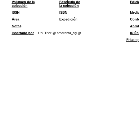
Volumen de la
Fascículo de
Edici
colección
la colección
ISSN
ISBN
Medi
Área
Expedición
Confe
Notas
Apro
Insertado por
Uni-Trier @ amaranta_sg @
ID ún
Enlace p