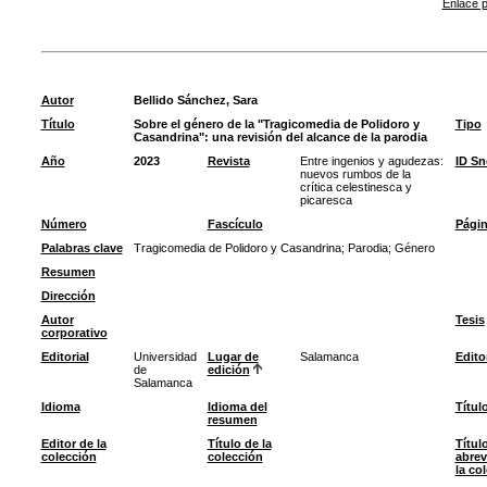
Enlace p
Autor
Bellido Sánchez, Sara
Título
Sobre el género de la "Tragicomedia de Polidoro y
Tipo
Casandrina": una revisión del alcance de la parodia
Año
2023
Revista
Entre ingenios y agudezas:
ID S
nuevos rumbos de la
crítica celestinesca y
picaresca
Número
Fascículo
Pági
Palabras clave
Tragicomedia de Polidoro y Casandrina
;
Parodia
;
Género
Resumen
Dirección
Autor
Tesis
corporativo
Editorial
Universidad
Lugar de
Salamanca
Edito
de
edición
Salamanca
Idioma
Idioma del
Títul
resumen
Editor de la
Título de la
Títul
colección
colección
abrev
la co