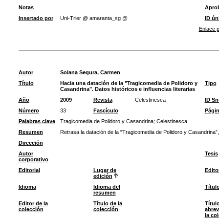
Notas
Apro
Insertado por
Uni-Trier @ amaranta_sg @
ID ún
Enlace p
Autor
Solana Segura, Carmen
Título
Hacia una datación de la "Tragicomedia de Polidoro y
Tipo
Casandrina". Datos históricos e influencias literarias
Año
2009
Revista
Celestinesca
ID S
Número
33
Fascículo
Pági
Palabras clave
Tragicomedia de Polidoro y Casandrina
;
Celestinesca
Resumen
Retrasa la datación de la “Tragicomedia de Polidoro y Casandrina”, 
Dirección
Autor
Tesis
corporativo
Editorial
Lugar de
Edito
edición
Idioma
Idioma del
Títul
resumen
Editor de la
Título de la
Títul
colección
colección
abrev
la co