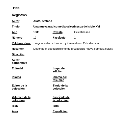
Inicio
Registros
Autor
Arata, Stefano
Título
Una nueva tragicomedia celestinesca del siglo XVI
Año
1988
Revista
Celestinesca
Número
12
Fascículo
1
Palabras clave
Tragicomedia de Polidoro y Casandrina
;
Celestinesca
Resumen
Describe el descubrimiento de una posible nueva comedia celesti
Dirección
Autor
corporativo
Editorial
Lugar de
edición
Idioma
Idioma del
resumen
Editor de la
Título de la
colección
colección
Volumen de la
Fascículo de
colección
la colección
ISSN
ISBN
Área
Expedición