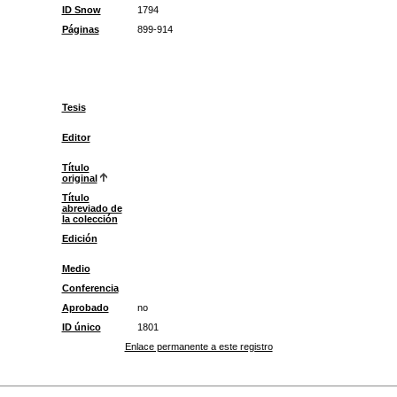
ID Snow
1794
Páginas
899-914
Tesis
Editor
Título
original
Título
abreviado de
la colección
Edición
Medio
Conferencia
Aprobado
no
ID único
1801
Enlace permanente a este registro