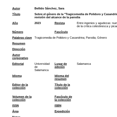
Autor
Bellido Sánchez, Sara
Título
Sobre el género de la "Tragicomedia de Polidoro y Casandri
revisión del alcance de la parodia
Año
2023
Revista
Entre ingenios y agudezas: nu
de la crítica celestinesca y pic
Número
Fascículo
Palabras clave
Tragicomedia de Polidoro y Casandrina
;
Parodia
;
Género
Resumen
Dirección
Autor
corporativo
Editorial
Universidad
Lugar de
Salamanca
de
edición
Salamanca
Idioma
Idioma del
resumen
Editor de la
Título de la
colección
colección
Volumen de la
Fascículo de
colección
la colección
ISSN
ISBN
Área
Expedición