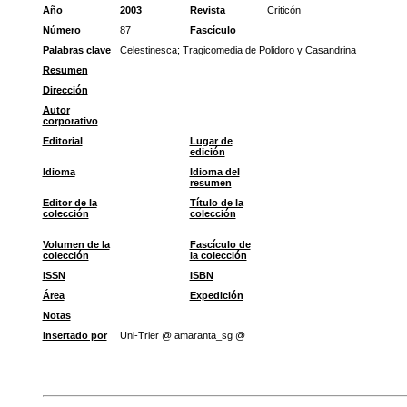
Año
2003
Revista
Criticón
Número
87
Fascículo
Palabras clave
Celestinesca
;
Tragicomedia de Polidoro y Casandrina
Resumen
Dirección
Autor
corporativo
Editorial
Lugar de
edición
Idioma
Idioma del
resumen
Editor de la
Título de la
colección
colección
Volumen de la
Fascículo de
colección
la colección
ISSN
ISBN
Área
Expedición
Notas
Insertado por
Uni-Trier @ amaranta_sg @