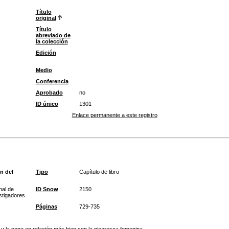
Título
original
Título
abreviado de
la colección
Edición
Medio
Conferencia
Aprobado
no
ID único
1301
Enlace permanente a este registro
n del
Tipo
Capítulo de libro
nal de
ID Snow
2150
estigadores
Páginas
729-735