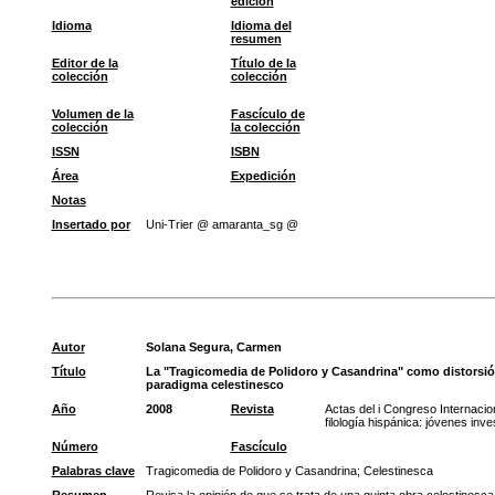
edición
Idioma
Idioma del
resumen
Editor de la
Título de la
colección
colección
Volumen de la
Fascículo de
colección
la colección
ISSN
ISBN
Área
Expedición
Notas
Insertado por
Uni-Trier @ amaranta_sg @
Autor
Solana Segura, Carmen
Título
La "Tragicomedia de Polidoro y Casandrina" como distorsió
paradigma celestinesco
Año
2008
Revista
Actas del i Congreso Internacio
filología hispánica: jóvenes inv
Número
Fascículo
Palabras clave
Tragicomedia de Polidoro y Casandrina
;
Celestinesca