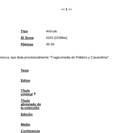
<<
1
>>
Tipo
Artículo
ID Snow
0163 [1539bis]
Páginas
45-50
nesca, que titula provisionalmente “Tragicomedia de Polidoro y Casandrina”.
Tesis
Editor
Título
original
Título
abreviado de
la colección
Edición
Medio
Conferencia