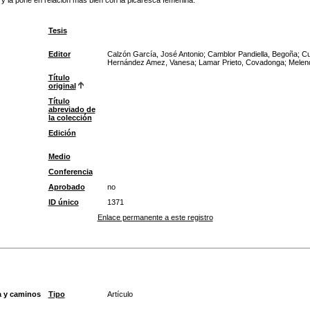
 y la pone en relación más bien con la picaresca femenina.
Tesis
Editor
Calzón García, José Antonio; Camblor Pandiella, Begoña; Cu
Hernández Amez, Vanesa; Lamar Prieto, Covadonga; Melend
Título
original
Título
abreviado de
la colección
Edición
Medio
Conferencia
Aprobado
no
ID único
1371
Enlace permanente a este registro
a y caminos
Tipo
Artículo