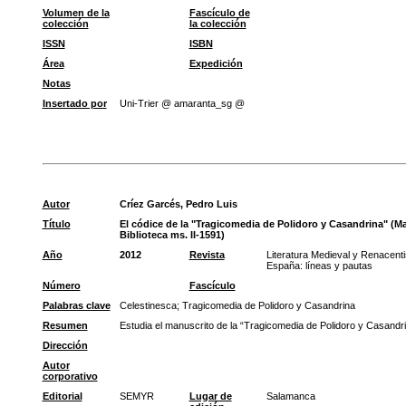
Volumen de la
Fascículo de
colección
la colección
ISSN
ISBN
Área
Expedición
Notas
Insertado por
Uni-Trier @ amaranta_sg @
Autor
Críez Garcés, Pedro Luis
Título
El códice de la "Tragicomedia de Polidoro y Casandrina" (Ma
Biblioteca ms. II-1591)
Año
2012
Revista
Literatura Medieval y Renacenti
España: líneas y pautas
Número
Fascículo
Palabras clave
Celestinesca
;
Tragicomedia de Polidoro y Casandrina
Resumen
Estudia el manuscrito de la “Tragicomedia de Polidoro y Casandri
Dirección
Autor
corporativo
Editorial
SEMYR
Lugar de
Salamanca