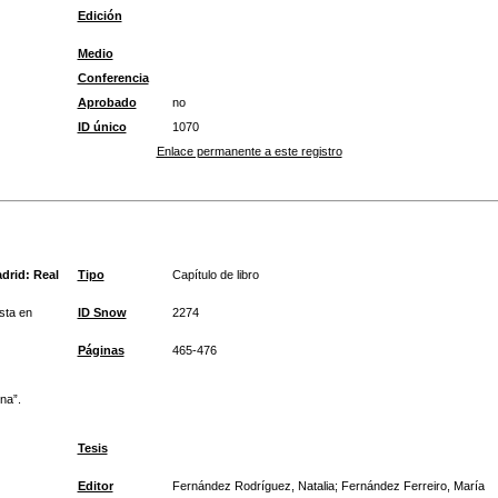
Edición
Medio
Conferencia
Aprobado
no
ID único
1070
Enlace permanente a este registro
drid: Real
Tipo
Capítulo de libro
sta en
ID Snow
2274
Páginas
465-476
na”.
Tesis
Editor
Fernández Rodríguez, Natalia; Fernández Ferreiro, María