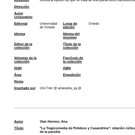
Resumen
Revisa la opinión de que se trata de una quinta obra celestinesca
Dirección
Autor
corporativo
Editorial
Universidad
Lugar de
Oviedo
de Oviedo
edición
Idioma
Idioma del
resumen
Editor de la
Título de la
colección
colección
Volumen de la
Fascículo de
colección
la colección
ISSN
ISBN
Área
Expedición
Notas
Insertado por
Uni-Trier @ amaranta_sg @
Autor
Vian Herrero, Ana
Título
"La Tragicomedia de Polidoro y Casandrina": relación cíclic
de la parodia