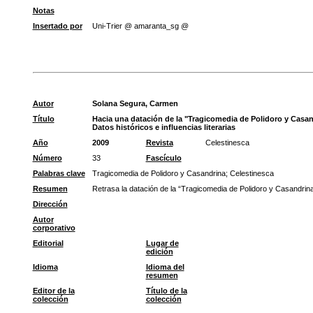
Notas
Insertado por
Uni-Trier @ amaranta_sg @
Autor
Solana Segura, Carmen
Título
Hacia una datación de la "Tragicomedia de Polidoro y Casan
Datos históricos e influencias literarias
Año
2009
Revista
Celestinesca
Número
33
Fascículo
Palabras clave
Tragicomedia de Polidoro y Casandrina
;
Celestinesca
Resumen
Retrasa la datación de la “Tragicomedia de Polidoro y Casandrina”
Dirección
Autor
corporativo
Editorial
Lugar de
edición
Idioma
Idioma del
resumen
Editor de la
Título de la
colección
colección