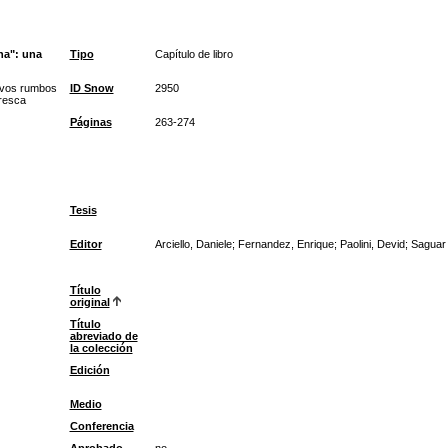
na": una
Tipo
Capítulo de libro
evos rumbos
ID Snow
2950
aresca
Páginas
263-274
Tesis
Editor
Arciello, Daniele; Fernandez, Enrique; Paolini, Devid; Sagua
Título
original
Título
abreviado de
la colección
Edición
Medio
Conferencia