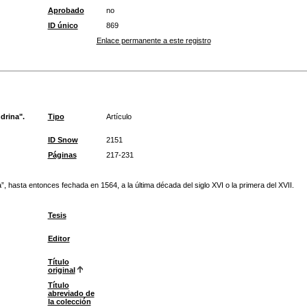
Aprobado
no
ID único
869
Enlace permanente a este registro
drina".
Tipo
Artículo
ID Snow
2151
Páginas
217-231
, hasta entonces fechada en 1564, a la última década del siglo XVI o la primera del XVII.
Tesis
Editor
Título
original
Título
abreviado de
la colección