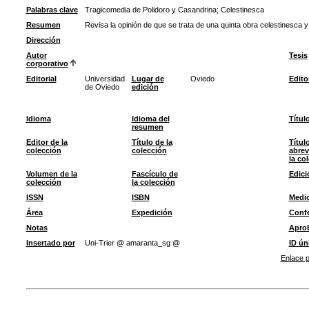
Palabras clave
Tragicomedia de Polidoro y Casandrina
;
Celestinesca
Resumen
Revisa la opinión de que se trata de una quinta obra celestinesca 
Dirección
Autor
Tesis
corporativo
Editorial
Universidad
Lugar de
Oviedo
Edito
de Oviedo
edición
Idioma
Idioma del
Títul
resumen
Editor de la
Título de la
Títul
colección
colección
abrev
la co
Volumen de la
Fascículo de
Edici
colección
la colección
ISSN
ISBN
Medi
Área
Expedición
Confe
Notas
Apro
Insertado por
Uni-Trier @ amaranta_sg @
ID ún
Enlace p