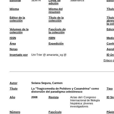
Editorial
SEMYR
Lugar de
Salamanca
Edito
edición
Idioma
Idioma del
Títul
resumen
Editor de la
Título de la
Títul
colección
colección
abrev
la co
Volumen de la
Fascículo de
Edici
colección
la colección
ISSN
ISBN
Medi
Área
Expedición
Confe
Notas
Apro
Insertado por
Uni-Trier @ amaranta_sg @
ID ún
Enlace p
Autor
Solana Segura, Carmen
Título
La "Tragicomedia de Polidoro y Casandrina" como
Tipo
distorsión del paradigma celestinesco
Año
2008
Revista
Actas del i Congreso
ID S
Internacional de filología
hispánica: jóvenes
investigadores
Número
Fascículo
Pági