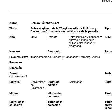
Enlace p
Autor
Bellido Sánchez, Sara
Título
Sobre el género de la "Tragicomedia de Polidoro y
Tipo
Casandrina": una revisión del alcance de la parodia
Año
2023
Revista
Entre ingenios y agudezas:
ID S
nuevos rumbos de la
crítica celestinesca y
picaresca
Número
Fascículo
Pági
Palabras clave
Tragicomedia de Polidoro y Casandrina
;
Parodia
;
Género
Resumen
Dirección
Autor
Tesis
corporativo
Editorial
Universidad
Lugar de
Salamanca
Edito
de
edición
Salamanca
Idioma
Idioma del
Títul
resumen
Editor de la
Título de la
Títul
colección
colección
abrev
la co