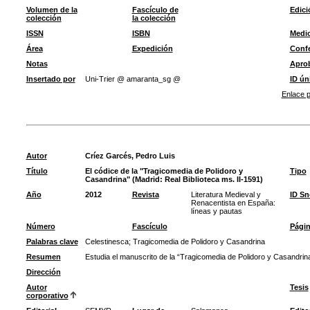
Volumen de la
Fascículo de
Edici
colección
la colección
ISSN
ISBN
Medi
Área
Expedición
Confe
Notas
Apro
Insertado por
Uni-Trier @ amaranta_sg @
ID ún
Enlace p
Autor
Críez Garcés, Pedro Luis
Título
El códice de la "Tragicomedia de Polidoro y
Tipo
Casandrina" (Madrid: Real Biblioteca ms. II-1591)
Año
2012
Revista
Literatura Medieval y
ID S
Renacentista en España:
líneas y pautas
Número
Fascículo
Pági
Palabras clave
Celestinesca
;
Tragicomedia de Polidoro y Casandrina
Resumen
Estudia el manuscrito de la “Tragicomedia de Polidoro y Casandrina
Dirección
Autor
Tesis
corporativo