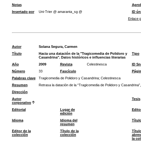
Notas
Apro
Insertado por
Uni-Trier @ amaranta_sg @
ID ún
Enlace p
Autor
Solana Segura, Carmen
Título
Hacia una datación de la "Tragicomedia de Polidoro y
Tipo
Casandrina". Datos históricos e influencias literarias
Año
2009
Revista
Celestinesca
ID S
Número
33
Fascículo
Pági
Palabras clave
Tragicomedia de Polidoro y Casandrina
;
Celestinesca
Resumen
Retrasa la datación de la “Tragicomedia de Polidoro y Casandrina”, 
Dirección
Autor
Tesis
corporativo
Editorial
Lugar de
Edito
edición
Idioma
Idioma del
Títul
resumen
Editor de la
Título de la
Títul
colección
colección
abrev
la co