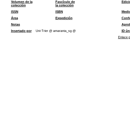
Volumen de la
Fascículo de
Edici
colección
la colección
ISSN
ISBN
Medi
Área
Expedición
Confe
Notas
Apro
Insertado por
Uni-Trier @ amaranta_sg @
ID ún
Enlace p