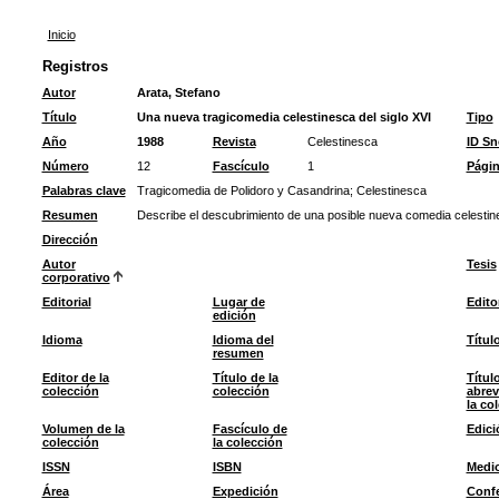
Inicio
Registros
Autor
Arata, Stefano
Título
Una nueva tragicomedia celestinesca del siglo XVI
Tipo
Año
1988
Revista
Celestinesca
ID S
Número
12
Fascículo
1
Pági
Palabras clave
Tragicomedia de Polidoro y Casandrina
;
Celestinesca
Resumen
Describe el descubrimiento de una posible nueva comedia celestine
Dirección
Autor
Tesis
corporativo
Editorial
Lugar de
Edito
edición
Idioma
Idioma del
Títul
resumen
Editor de la
Título de la
Títul
colección
colección
abrev
la co
Volumen de la
Fascículo de
Edici
colección
la colección
ISSN
ISBN
Medi
Área
Expedición
Confe