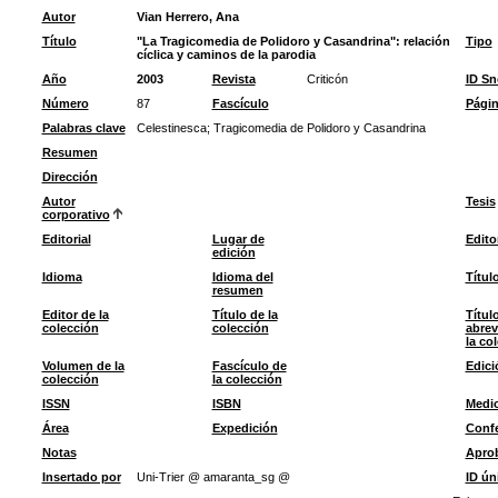
Autor
Vian Herrero, Ana
Título
"La Tragicomedia de Polidoro y Casandrina": relación
Tipo
cíclica y caminos de la parodia
Año
2003
Revista
Criticón
ID S
Número
87
Fascículo
Pági
Palabras clave
Celestinesca
;
Tragicomedia de Polidoro y Casandrina
Resumen
Dirección
Autor
Tesis
corporativo
Editorial
Lugar de
Edito
edición
Idioma
Idioma del
Títul
resumen
Editor de la
Título de la
Títul
colección
colección
abrev
la co
Volumen de la
Fascículo de
Edici
colección
la colección
ISSN
ISBN
Medi
Área
Expedición
Confe
Notas
Apro
Insertado por
Uni-Trier @ amaranta_sg @
ID ún