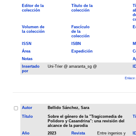
Editor de la
Título de la
T
colección
colección
a
d
c
Volumen de
Fascículo
E
la colección
de la
colección
ISSN
ISBN
M
Área
Expedición
C
Notas
A
Insertado
Uni-Trier @ amaranta_sg @
I
por
Enlace 
Autor
Bellido Sánchez, Sara
Título
Sobre el género de la "Tragicomedia de
T
Polidoro y Casandrina": una revisión del
alcance de la parodia
Año
2023
Revista
Entre ingenios y
I