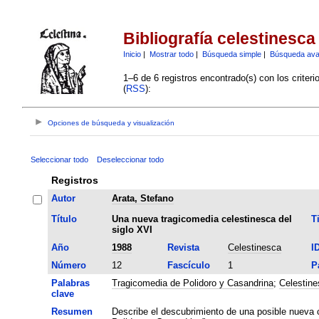
Bibliografía celestinesca
Inicio
|
Mostrar todo
|
Búsqueda simple
|
Búsqueda av
1–6 de 6 registros encontrado(s) con los criter
(
RSS
):
Opciones de búsqueda y visualización
Seleccionar todo
Deseleccionar todo
Registros
Autor
Arata, Stefano
Título
Una nueva tragicomedia celestinesca del
T
siglo XVI
Año
1988
Revista
Celestinesca
I
Número
12
Fascículo
1
P
Palabras
Tragicomedia de Polidoro y Casandrina
;
Celestine
clave
Resumen
Describe el descubrimiento de una posible nueva 