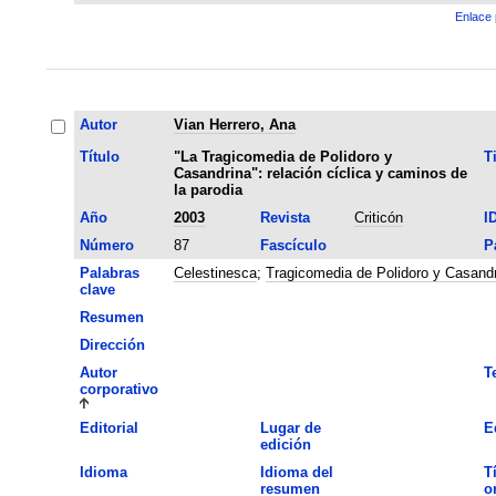
Enlace 
Autor
Vian Herrero, Ana
Título
"La Tragicomedia de Polidoro y
T
Casandrina": relación cíclica y caminos de
la parodia
Año
2003
Revista
Criticón
I
Número
87
Fascículo
P
Palabras
Celestinesca
;
Tragicomedia de Polidoro y Casand
clave
Resumen
Dirección
Autor
T
corporativo
Editorial
Lugar de
E
edición
Idioma
Idioma del
T
resumen
o