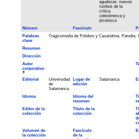
agudezas: nuevos
rumbos de la
crítica
celestinesca y
picaresca
Número
Fascículo
P
Palabras
Tragicomedia de Polidoro y Casandrina
;
Parodia
;
clave
Resumen
Dirección
Autor
T
corporativo
Editorial
Universidad
Lugar de
Salamanca
E
de
edición
Salamanca
Idioma
Idioma del
T
resumen
o
Editor de la
Título de la
T
colección
colección
a
d
c
Volumen de
Fascículo
E
la colección
de la