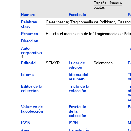
España: líneas y
pautas
Número
Fascículo
P
Palabras
Celestinesca
;
Tragicomedia de Polidoro y Casand
clave
Resumen
Estudia el manuscrito de la “Tragicomedia de Poli
Dirección
Autor
T
corporativo
Editorial
SEMYR
Lugar de
Salamanca
E
edición
Idioma
Idioma del
T
resumen
o
Editor de la
Título de la
T
colección
colección
a
d
c
Volumen de
Fascículo
E
la colección
de la
colección
ISSN
ISBN
M
Área
Expedición
C