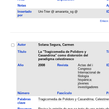
Notas
A
Insertado
Uni-Trier @ amaranta_sg @
I
por
Enlace 
Autor
Solana Segura, Carmen
Título
La "Tragicomedia de Polidoro y
T
Casandrina" como distorsión del
paradigma celestinesco
Año
2008
Revista
Actas del i
I
Congreso
Internacional de
filología
hispánica:
jóvenes
investigadores
Número
Fascículo
P
Palabras
Tragicomedia de Polidoro y Casandrina
;
Celestine
clave
Resumen
Revisa la opinión de que se trata de una quinta o