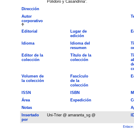
Polidoro y Casandrina”.
Dirección
Autor
T
corporativo
Editorial
Lugar de
E
edición
Idioma
Idioma del
T
resumen
o
Editor de la
Título de la
T
colección
colección
a
d
c
Volumen de
Fascículo
E
la colección
de la
colección
ISSN
ISBN
M
Área
Expedición
C
Notas
A
Insertado
Uni-Trier @ amaranta_sg @
I
por
Enlace 