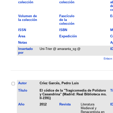
colección
colección
a
d
c
Volumen de
Fascículo
E
la colección
de la
colección
ISSN
ISBN
M
Área
Expedición
C
Notas
A
Insertado
Uni-Trier @ amaranta_sg @
I
por
Enlace 
Autor
Críez Garcés, Pedro Luis
Título
El códice de la "Tragicomedia de Polidoro
T
y Casandrina" (Madrid: Real Biblioteca ms.
II-1591)
Año
2012
Revista
Literatura
I
Medieval y
Renacentista en