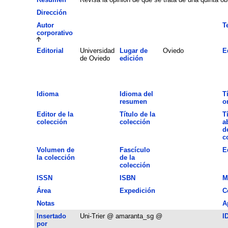
Dirección
Autor
T
corporativo
Editorial
Universidad
Lugar de
Oviedo
E
de Oviedo
edición
Idioma
Idioma del
T
resumen
o
Editor de la
Título de la
T
colección
colección
a
d
c
Volumen de
Fascículo
E
la colección
de la
colección
ISSN
ISBN
M
Área
Expedición
C
Notas
A
Insertado
Uni-Trier @ amaranta_sg @
I
por