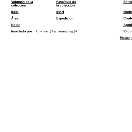
Volumen de la
Fascículo de
Edici
colección
la colección
ISSN
ISBN
Medi
Área
Expedición
Confe
Notas
Apro
Insertado por
Uni-Trier @ amaranta_sg @
ID ún
Enlace p