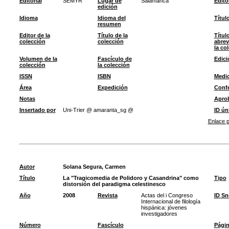
Editorial
SEMYR
Lugar de
Salamanca
Edito
edición
Idioma
Idioma del
Títul
resumen
Editor de la
Título de la
Títul
colección
colección
abrev
la co
Volumen de la
Fascículo de
Edici
colección
la colección
ISSN
ISBN
Medi
Área
Expedición
Confe
Notas
Apro
Insertado por
Uni-Trier @ amaranta_sg @
ID ún
Enlace p
Autor
Solana Segura, Carmen
Título
La "Tragicomedia de Polidoro y Casandrina" como
Tipo
distorsión del paradigma celestinesco
Año
2008
Revista
Actas del i Congreso
ID S
Internacional de filología
hispánica: jóvenes
investigadores
Número
Fascículo
Pági