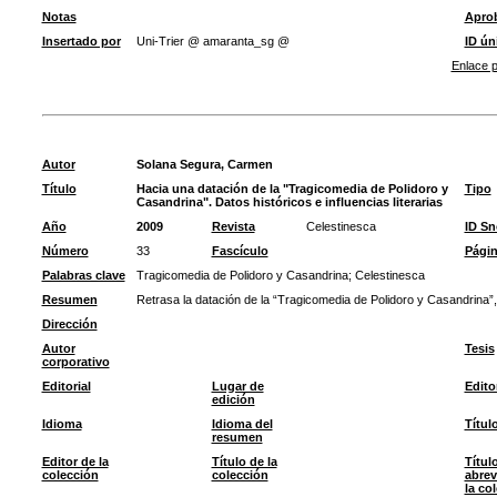
Notas
Apro
Insertado por
Uni-Trier @ amaranta_sg @
ID ún
Enlace p
Autor
Solana Segura, Carmen
Título
Hacia una datación de la "Tragicomedia de Polidoro y
Tipo
Casandrina". Datos históricos e influencias literarias
Año
2009
Revista
Celestinesca
ID S
Número
33
Fascículo
Pági
Palabras clave
Tragicomedia de Polidoro y Casandrina
;
Celestinesca
Resumen
Retrasa la datación de la “Tragicomedia de Polidoro y Casandrina”, 
Dirección
Autor
Tesis
corporativo
Editorial
Lugar de
Edito
edición
Idioma
Idioma del
Títul
resumen
Editor de la
Título de la
Títul
colección
colección
abrev
la co