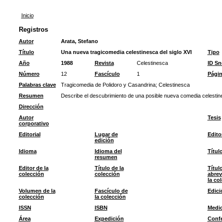
Inicio
Registros
Autor
Arata, Stefano
Título
Una nueva tragicomedia celestinesca del siglo XVI
Tipo
Año
1988
Revista
Celestinesca
ID S
Número
12
Fascículo
1
Pági
Palabras clave
Tragicomedia de Polidoro y Casandrina
;
Celestinesca
Resumen
Describe el descubrimiento de una posible nueva comedia celestine
Dirección
Autor
Tesis
corporativo
Editorial
Lugar de
Edito
edición
Idioma
Idioma del
Títul
resumen
Editor de la
Título de la
Títul
colección
colección
abrev
la co
Volumen de la
Fascículo de
Edici
colección
la colección
ISSN
ISBN
Medi
Área
Expedición
Confe