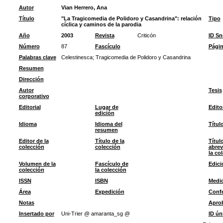
Autor
Vian Herrero, Ana
Título
"La Tragicomedia de Polidoro y Casandrina": relación
Tipo
cíclica y caminos de la parodia
Año
2003
Revista
Criticón
ID S
Número
87
Fascículo
Pági
Palabras clave
Celestinesca
;
Tragicomedia de Polidoro y Casandrina
Resumen
Dirección
Autor
Tesis
corporativo
Editorial
Lugar de
Edito
edición
Idioma
Idioma del
Títul
resumen
Editor de la
Título de la
Títul
colección
colección
abrev
la co
Volumen de la
Fascículo de
Edici
colección
la colección
ISSN
ISBN
Medi
Área
Expedición
Confe
Notas
Apro
Insertado por
Uni-Trier @ amaranta_sg @
ID ún