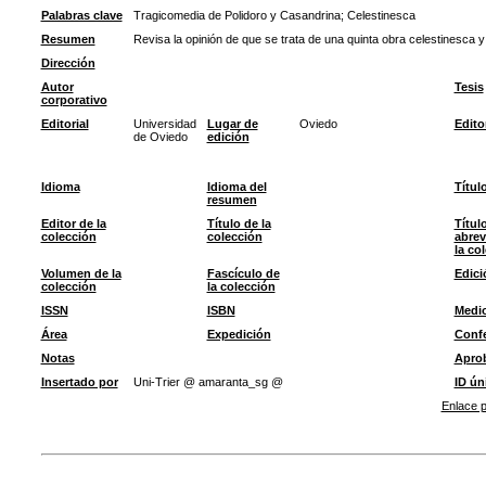
Palabras clave
Tragicomedia de Polidoro y Casandrina
;
Celestinesca
Resumen
Revisa la opinión de que se trata de una quinta obra celestinesca 
Dirección
Autor
Tesis
corporativo
Editorial
Universidad
Lugar de
Oviedo
Edito
de Oviedo
edición
Idioma
Idioma del
Títul
resumen
Editor de la
Título de la
Títul
colección
colección
abrev
la co
Volumen de la
Fascículo de
Edici
colección
la colección
ISSN
ISBN
Medi
Área
Expedición
Confe
Notas
Apro
Insertado por
Uni-Trier @ amaranta_sg @
ID ún
Enlace p