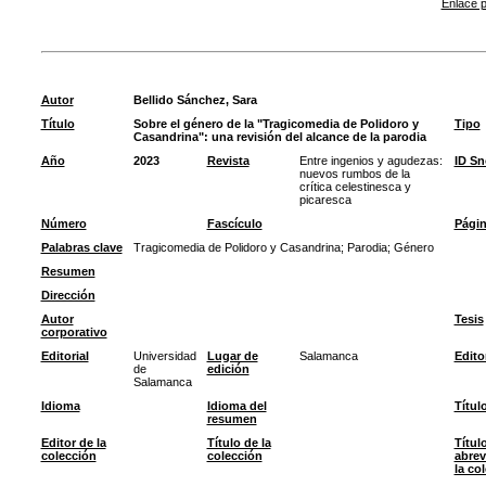
Enlace p
Autor
Bellido Sánchez, Sara
Título
Sobre el género de la "Tragicomedia de Polidoro y
Tipo
Casandrina": una revisión del alcance de la parodia
Año
2023
Revista
Entre ingenios y agudezas:
ID S
nuevos rumbos de la
crítica celestinesca y
picaresca
Número
Fascículo
Pági
Palabras clave
Tragicomedia de Polidoro y Casandrina
;
Parodia
;
Género
Resumen
Dirección
Autor
Tesis
corporativo
Editorial
Universidad
Lugar de
Salamanca
Edito
de
edición
Salamanca
Idioma
Idioma del
Títul
resumen
Editor de la
Título de la
Títul
colección
colección
abrev
la co