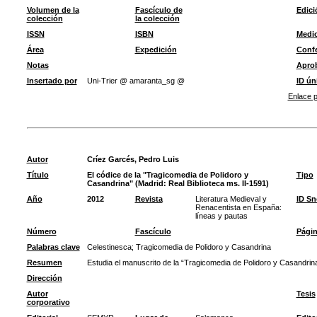
Volumen de la
Fascículo de
Edici
colección
la colección
ISSN
ISBN
Medi
Área
Expedición
Confe
Notas
Apro
Insertado por
Uni-Trier @ amaranta_sg @
ID ún
Enlace p
Autor
Críez Garcés, Pedro Luis
Título
El códice de la "Tragicomedia de Polidoro y
Tipo
Casandrina" (Madrid: Real Biblioteca ms. II-1591)
Año
2012
Revista
Literatura Medieval y
ID S
Renacentista en España:
líneas y pautas
Número
Fascículo
Pági
Palabras clave
Celestinesca
;
Tragicomedia de Polidoro y Casandrina
Resumen
Estudia el manuscrito de la “Tragicomedia de Polidoro y Casandrina
Dirección
Autor
Tesis
corporativo