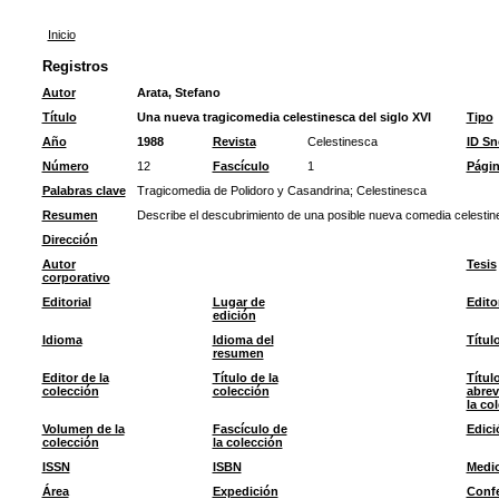
Inicio
Registros
Autor
Arata, Stefano
Título
Una nueva tragicomedia celestinesca del siglo XVI
Tipo
Año
1988
Revista
Celestinesca
ID S
Número
12
Fascículo
1
Pági
Palabras clave
Tragicomedia de Polidoro y Casandrina
;
Celestinesca
Resumen
Describe el descubrimiento de una posible nueva comedia celestine
Dirección
Autor
Tesis
corporativo
Editorial
Lugar de
Edito
edición
Idioma
Idioma del
Títul
resumen
Editor de la
Título de la
Títul
colección
colección
abrev
la co
Volumen de la
Fascículo de
Edici
colección
la colección
ISSN
ISBN
Medi
Área
Expedición
Confe