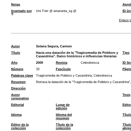
Notas
Apro
Insertado por
Uni-Trier @ amaranta_sg @
ID ún
Enlace p
Autor
Solana Segura, Carmen
Título
Hacia una datación de la "Tragicomedia de Polidoro y
Tipo
Casandrina". Datos históricos e influencias literarias
Año
2009
Revista
Celestinesca
ID S
Número
33
Fascículo
Pági
Palabras clave
Tragicomedia de Polidoro y Casandrina
;
Celestinesca
Resumen
Retrasa la datación de la “Tragicomedia de Polidoro y Casandrina”, 
Dirección
Autor
Tesis
corporativo
Editorial
Lugar de
Edito
edición
Idioma
Idioma del
Títul
resumen
Editor de la
Título de la
Títul
colección
colección
abrev