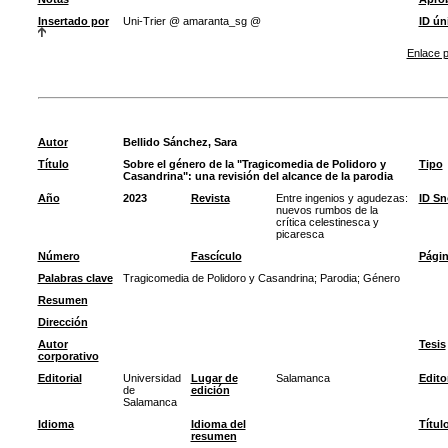
Insertado por
Uni-Trier @ amaranta_sg @
ID ún
Enlace p
Autor
Bellido Sánchez, Sara
Título
Sobre el género de la "Tragicomedia de Polidoro y
Tipo
Casandrina": una revisión del alcance de la parodia
Año
2023
Revista
Entre ingenios y agudezas:
ID S
nuevos rumbos de la
crítica celestinesca y
picaresca
Número
Fascículo
Pági
Palabras clave
Tragicomedia de Polidoro y Casandrina
;
Parodia
;
Género
Resumen
Dirección
Autor
Tesis
corporativo
Editorial
Universidad
Lugar de
Salamanca
Edito
de
edición
Salamanca
Idioma
Idioma del
Títul
resumen