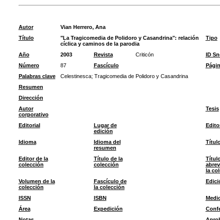
Autor
Vian Herrero, Ana
Título
"La Tragicomedia de Polidoro y Casandrina": relación
Tipo
cíclica y caminos de la parodia
Año
2003
Revista
Criticón
ID S
Número
87
Fascículo
Pági
Palabras clave
Celestinesca
;
Tragicomedia de Polidoro y Casandrina
Resumen
Dirección
Autor
Tesis
corporativo
Editorial
Lugar de
Edito
edición
Idioma
Idioma del
Títul
resumen
Editor de la
Título de la
Títul
colección
colección
abrev
la co
Volumen de la
Fascículo de
Edici
colección
la colección
ISSN
ISBN
Medi
Área
Expedición
Confe
Notas
Apro