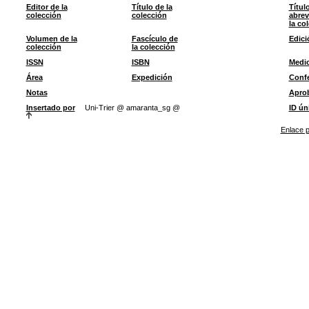
Editor de la
Título de la
Títul
colección
colección
abrev
la co
Volumen de la
Fascículo de
Edici
colección
la colección
ISSN
ISBN
Medi
Área
Expedición
Confe
Notas
Apro
Insertado por
Uni-Trier @ amaranta_sg @
ID ún
Enlace p