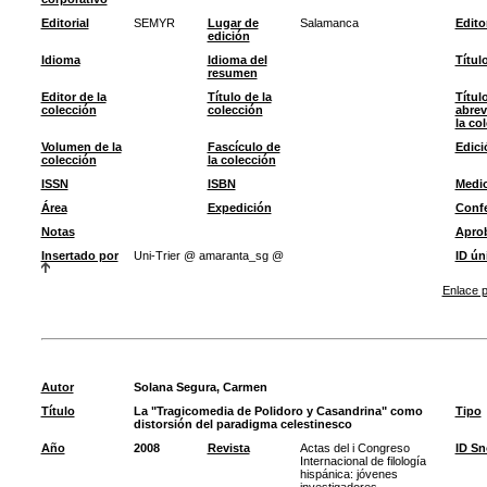
Editorial
SEMYR
Lugar de
Salamanca
Edito
edición
Idioma
Idioma del
Títul
resumen
Editor de la
Título de la
Títul
colección
colección
abrev
la co
Volumen de la
Fascículo de
Edici
colección
la colección
ISSN
ISBN
Medi
Área
Expedición
Confe
Notas
Apro
Insertado por
Uni-Trier @ amaranta_sg @
ID ún
Enlace p
Autor
Solana Segura, Carmen
Título
La "Tragicomedia de Polidoro y Casandrina" como
Tipo
distorsión del paradigma celestinesco
Año
2008
Revista
Actas del i Congreso
ID S
Internacional de filología
hispánica: jóvenes