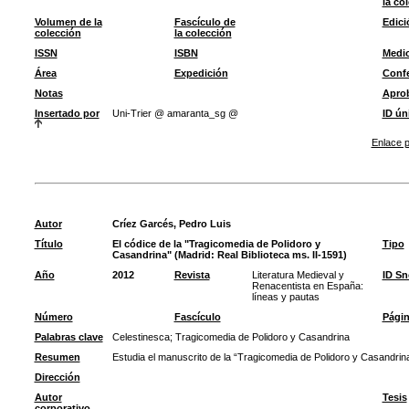
la co
Volumen de la
Fascículo de
Edici
colección
la colección
ISSN
ISBN
Medi
Área
Expedición
Confe
Notas
Apro
Insertado por
Uni-Trier @ amaranta_sg @
ID ún
Enlace p
Autor
Críez Garcés, Pedro Luis
Título
El códice de la "Tragicomedia de Polidoro y
Tipo
Casandrina" (Madrid: Real Biblioteca ms. II-1591)
Año
2012
Revista
Literatura Medieval y
ID S
Renacentista en España:
líneas y pautas
Número
Fascículo
Pági
Palabras clave
Celestinesca
;
Tragicomedia de Polidoro y Casandrina
Resumen
Estudia el manuscrito de la “Tragicomedia de Polidoro y Casandrina
Dirección
Autor
Tesis
corporativo