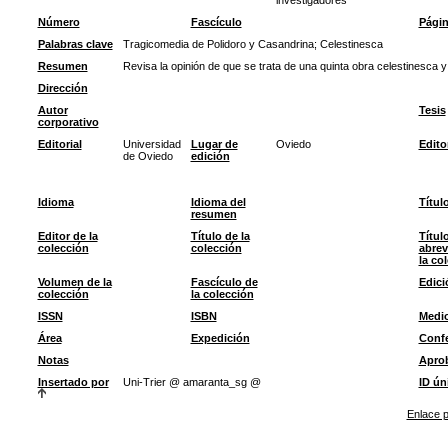
investigadores
Número
Fascículo
Pági
Palabras clave
Tragicomedia de Polidoro y Casandrina
;
Celestinesca
Resumen
Revisa la opinión de que se trata de una quinta obra celestinesca 
Dirección
Autor
Tesis
corporativo
Editorial
Universidad
Lugar de
Oviedo
Edito
de Oviedo
edición
Idioma
Idioma del
Títul
resumen
Editor de la
Título de la
Títul
colección
colección
abrev
la co
Volumen de la
Fascículo de
Edici
colección
la colección
ISSN
ISBN
Medi
Área
Expedición
Confe
Notas
Apro
Insertado por
Uni-Trier @ amaranta_sg @
ID ún
Enlace p