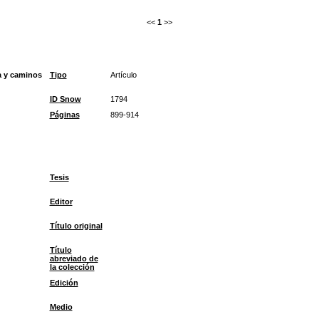
<<
1
>>
a y caminos
Tipo
Artículo
ID Snow
1794
Páginas
899-914
Tesis
Editor
Título original
Título
abreviado de
la colección
Edición
Medio