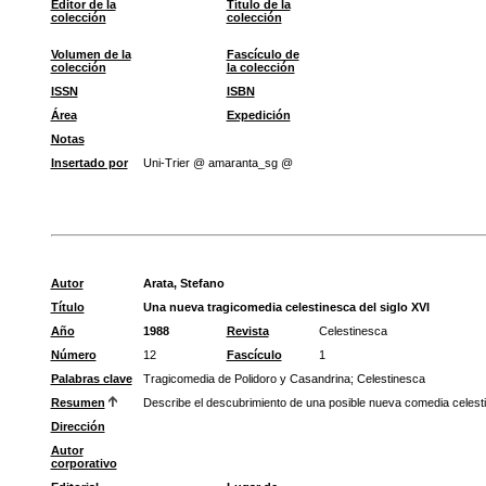
Editor de la
Título de la
colección
colección
Volumen de la
Fascículo de
colección
la colección
ISSN
ISBN
Área
Expedición
Notas
Insertado por
Uni-Trier @ amaranta_sg @
Autor
Arata, Stefano
Título
Una nueva tragicomedia celestinesca del siglo XVI
Año
1988
Revista
Celestinesca
Número
12
Fascículo
1
Palabras clave
Tragicomedia de Polidoro y Casandrina
;
Celestinesca
Resumen
Describe el descubrimiento de una posible nueva comedia celesti
Dirección
Autor
corporativo