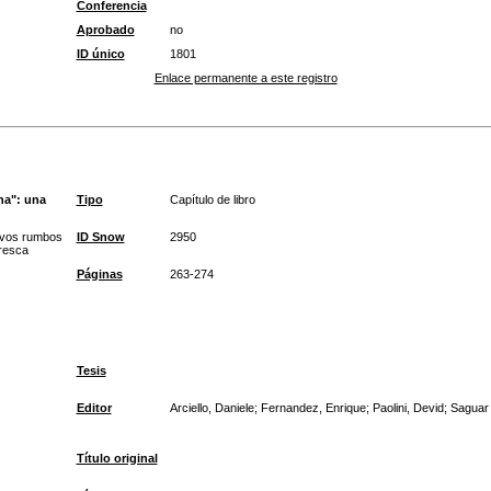
Conferencia
Aprobado
no
ID único
1801
Enlace permanente a este registro
na": una
Tipo
Capítulo de libro
evos rumbos
ID Snow
2950
aresca
Páginas
263-274
Tesis
Editor
Arciello, Daniele; Fernandez, Enrique; Paolini, Devid; Sagua
Título original