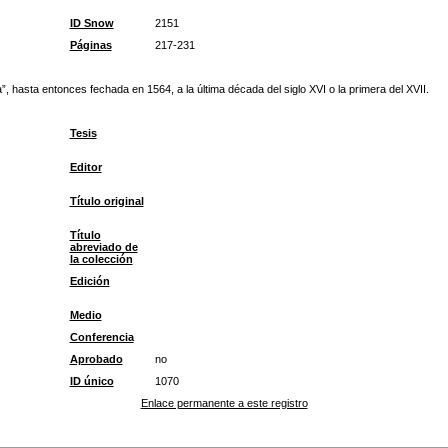
ID Snow
2151
Páginas
217-231
, hasta entonces fechada en 1564, a la última década del siglo XVI o la primera del XVII.
Tesis
Editor
Título original
Título
abreviado de
la colección
Edición
Medio
Conferencia
Aprobado
no
ID único
1070
Enlace permanente a este registro