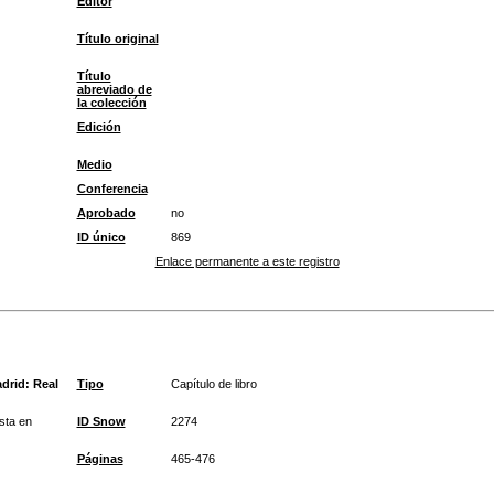
Editor
Título original
Título
abreviado de
la colección
Edición
Medio
Conferencia
Aprobado
no
ID único
869
Enlace permanente a este registro
drid: Real
Tipo
Capítulo de libro
sta en
ID Snow
2274
Páginas
465-476