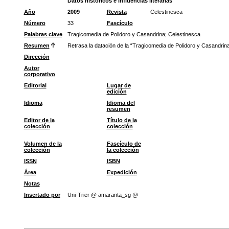
Datos históricos e influencias literarias
Año
2009
Revista
Celestinesca
Número
33
Fascículo
Palabras clave
Tragicomedia de Polidoro y Casandrina
;
Celestinesca
Resumen
Retrasa la datación de la “Tragicomedia de Polidoro y Casandrina”
Dirección
Autor
corporativo
Editorial
Lugar de
edición
Idioma
Idioma del
resumen
Editor de la
Título de la
colección
colección
Volumen de la
Fascículo de
colección
la colección
ISSN
ISBN
Área
Expedición
Notas
Insertado por
Uni-Trier @ amaranta_sg @