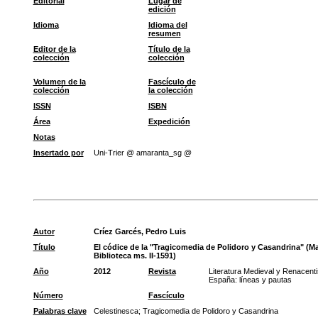
Editorial
Lugar de
edición
Idioma
Idioma del
resumen
Editor de la
Título de la
colección
colección
Volumen de la
Fascículo de
colección
la colección
ISSN
ISBN
Área
Expedición
Notas
Insertado por
Uni-Trier @ amaranta_sg @
Autor
Críez Garcés, Pedro Luis
Título
El códice de la "Tragicomedia de Polidoro y Casandrina" (Ma
Biblioteca ms. II-1591)
Año
2012
Revista
Literatura Medieval y Renacenti
España: líneas y pautas
Número
Fascículo
Palabras clave
Celestinesca
;
Tragicomedia de Polidoro y Casandrina