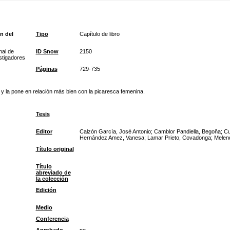
n del
Tipo
Capítulo de libro
nal de
ID Snow
2150
estigadores
Páginas
729-735
 y la pone en relación más bien con la picaresca femenina.
Tesis
Editor
Calzón García, José Antonio; Camblor Pandiella, Begoña; Cu
Hernández Amez, Vanesa; Lamar Prieto, Covadonga; Melend
Título original
Título
abreviado de
la colección
Edición
Medio
Conferencia