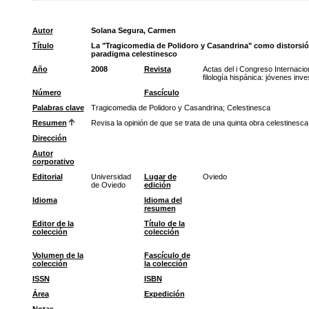
Autor
Solana Segura, Carmen
Título
La "Tragicomedia de Polidoro y Casandrina" como distorsió
paradigma celestinesco
Año
2008
Revista
Actas del i Congreso Internacio
filología hispánica: jóvenes inv
Número
Fascículo
Palabras clave
Tragicomedia de Polidoro y Casandrina
;
Celestinesca
Resumen
Revisa la opinión de que se trata de una quinta obra celestinesca
Dirección
Autor
corporativo
Editorial
Universidad
Lugar de
Oviedo
de Oviedo
edición
Idioma
Idioma del
resumen
Editor de la
Título de la
colección
colección
Volumen de la
Fascículo de
colección
la colección
ISSN
ISBN
Área
Expedición