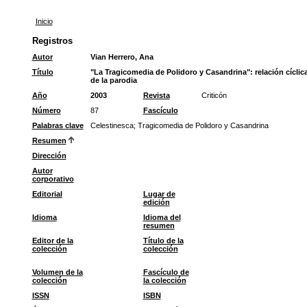
Inicio
Registros
Autor
Vian Herrero, Ana
Título
"La Tragicomedia de Polidoro y Casandrina": relación cíclic
de la parodia
Año
2003
Revista
Criticón
Número
87
Fascículo
Palabras clave
Celestinesca
;
Tragicomedia de Polidoro y Casandrina
Resumen
Dirección
Autor
corporativo
Editorial
Lugar de
edición
Idioma
Idioma del
resumen
Editor de la
Título de la
colección
colección
Volumen de la
Fascículo de
colección
la colección
ISSN
ISBN