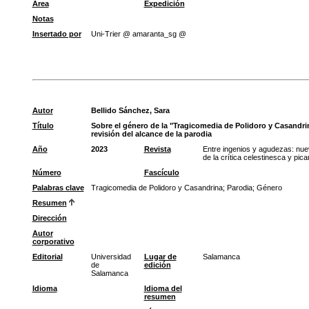
Área
Expedición
Notas
Insertado por
Uni-Trier @ amaranta_sg @
Autor
Bellido Sánchez, Sara
Título
Sobre el género de la "Tragicomedia de Polidoro y Casandri
revisión del alcance de la parodia
Año
2023
Revista
Entre ingenios y agudezas: nu
de la crítica celestinesca y pic
Número
Fascículo
Palabras clave
Tragicomedia de Polidoro y Casandrina
;
Parodia
;
Género
Resumen
Dirección
Autor
corporativo
Editorial
Universidad
Lugar de
Salamanca
de
edición
Salamanca
Idioma
Idioma del
resumen