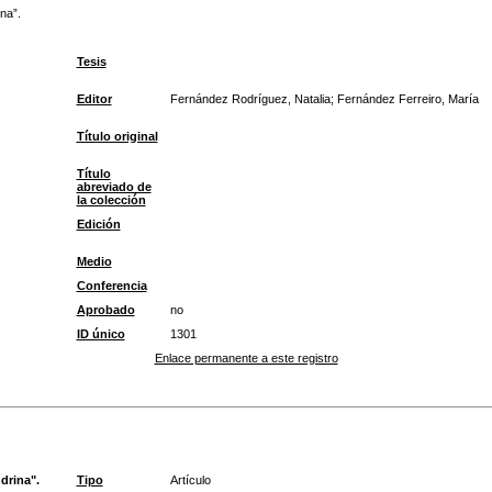
na”.
Tesis
Editor
Fernández Rodríguez, Natalia; Fernández Ferreiro, María
Título original
Título
abreviado de
la colección
Edición
Medio
Conferencia
Aprobado
no
ID único
1301
Enlace permanente a este registro
drina".
Tipo
Artículo