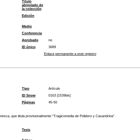
Título
abreviado de
la colección
Edición
Medio
Conferencia
Aprobado
no
ID único
3689
Enlace permanente a este registro
Tipo
Artículo
ID Snow
0163 [1539bis]
Páginas
45-50
nesca, que titula provisionalmente “Tragicomedia de Polidoro y Casandrina”.
Tesis