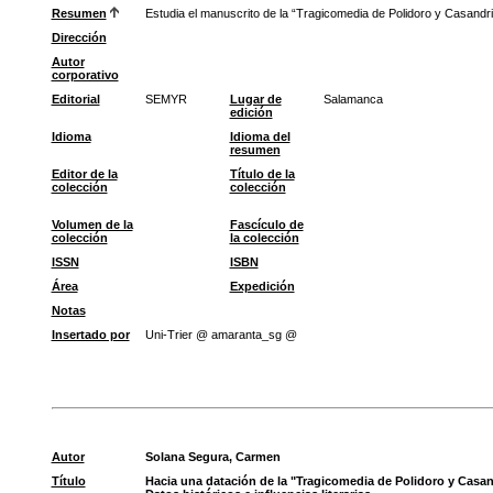
Resumen
Estudia el manuscrito de la “Tragicomedia de Polidoro y Casandri
Dirección
Autor
corporativo
Editorial
SEMYR
Lugar de
Salamanca
edición
Idioma
Idioma del
resumen
Editor de la
Título de la
colección
colección
Volumen de la
Fascículo de
colección
la colección
ISSN
ISBN
Área
Expedición
Notas
Insertado por
Uni-Trier @ amaranta_sg @
Autor
Solana Segura, Carmen
Título
Hacia una datación de la "Tragicomedia de Polidoro y Casan