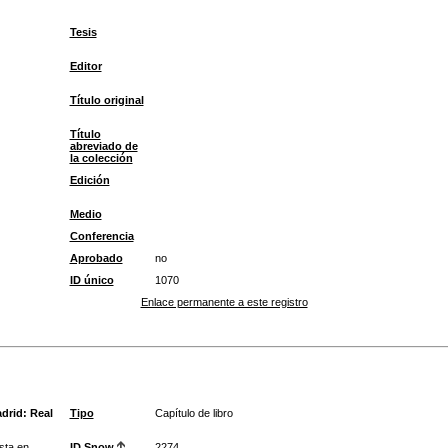
Tesis
Editor
Título original
Título
abreviado de
la colección
Edición
Medio
Conferencia
Aprobado
no
ID único
1070
Enlace permanente a este registro
drid: Real
Tipo
Capítulo de libro
sta en
ID Snow
2274