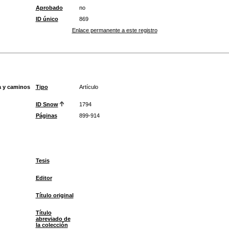
Aprobado
no
ID único
869
Enlace permanente a este registro
a y caminos
Tipo
Artículo
ID Snow
1794
Páginas
899-914
Tesis
Editor
Título original
Título
abreviado de
la colección