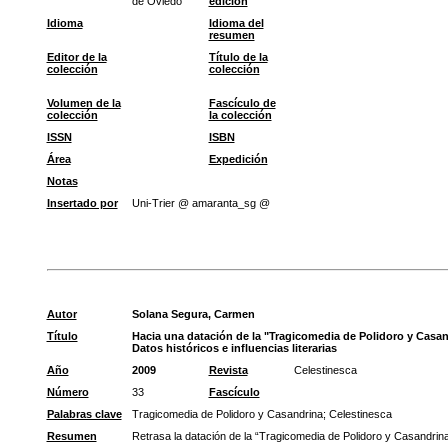
de Oviedo
edición
Idioma
Idioma del
resumen
Editor de la
Título de la
colección
colección
Volumen de la
Fascículo de
colección
la colección
ISSN
ISBN
Área
Expedición
Notas
Insertado por
Uni-Trier @ amaranta_sg @
Autor
Solana Segura, Carmen
Título
Hacia una datación de la "Tragicomedia de Polidoro y Casan
Datos históricos e influencias literarias
Año
2009
Revista
Celestinesca
Número
33
Fascículo
Palabras clave
Tragicomedia de Polidoro y Casandrina
;
Celestinesca
Resumen
Retrasa la datación de la “Tragicomedia de Polidoro y Casandrina”