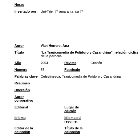
Notas
Insertado por
Uni-Trier @ amaranta_sg @
Autor
Vian Herrero, Ana
Título
"La Tragicomedia de Polidoro y Casandrina": relación cíclic
de la parodia
Año
2003
Revista
Criticón
Número
87
Fascículo
Palabras clave
Celestinesca
;
Tragicomedia de Polidoro y Casandrina
Resumen
Dirección
Autor
corporativo
Editorial
Lugar de
edición
Idioma
Idioma del
resumen
Editor de la
Título de la
colección
colección