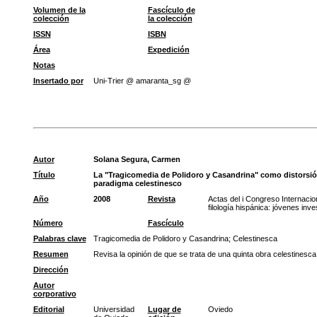
Volumen de la
Fascículo de
colección
la colección
ISSN
ISBN
Área
Expedición
Notas
Insertado por
Uni-Trier @ amaranta_sg @
Autor
Solana Segura, Carmen
Título
La "Tragicomedia de Polidoro y Casandrina" como distorsió
paradigma celestinesco
Año
2008
Revista
Actas del i Congreso Internacio
filología hispánica: jóvenes inv
Número
Fascículo
Palabras clave
Tragicomedia de Polidoro y Casandrina
;
Celestinesca
Resumen
Revisa la opinión de que se trata de una quinta obra celestinesca
Dirección
Autor
corporativo
Editorial
Universidad
Lugar de
Oviedo