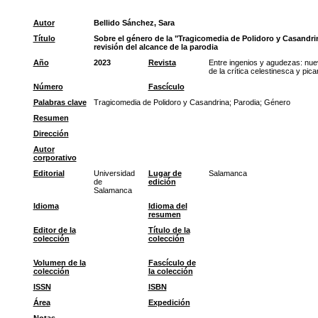
Autor
Bellido Sánchez, Sara
Título
Sobre el género de la "Tragicomedia de Polidoro y Casandri
revisión del alcance de la parodia
Año
2023
Revista
Entre ingenios y agudezas: nu
de la crítica celestinesca y pic
Número
Fascículo
Palabras clave
Tragicomedia de Polidoro y Casandrina
;
Parodia
;
Género
Resumen
Dirección
Autor
corporativo
Editorial
Universidad
Lugar de
Salamanca
de
edición
Salamanca
Idioma
Idioma del
resumen
Editor de la
Título de la
colección
colección
Volumen de la
Fascículo de
colección
la colección
ISSN
ISBN
Área
Expedición