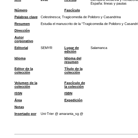
España: líneas y pautas
Número
Fascículo
Palabras clave
Celestinesca
;
Tragicomedia de Polidoro y Casandrina
Resumen
Estudia el manuscrito de la “Tragicomedia de Polidoro y Casandri
Dirección
Autor
corporativo
Editorial
SEMYR
Lugar de
Salamanca
edición
Idioma
Idioma del
resumen
Editor de la
Título de la
colección
colección
Volumen de la
Fascículo de
colección
la colección
ISSN
ISBN
Área
Expedición
Notas
Insertado por
Uni-Trier @ amaranta_sg @