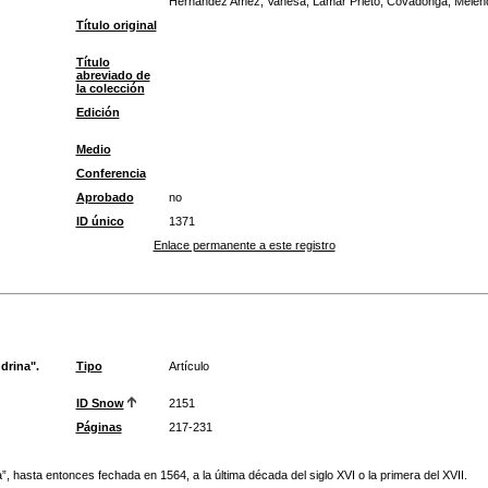
Hernández Amez, Vanesa; Lamar Prieto, Covadonga; Melend
Título original
Título
abreviado de
la colección
Edición
Medio
Conferencia
Aprobado
no
ID único
1371
Enlace permanente a este registro
drina".
Tipo
Artículo
ID Snow
2151
Páginas
217-231
, hasta entonces fechada en 1564, a la última década del siglo XVI o la primera del XVII.