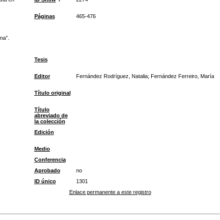
Páginas
465-476
na”.
Tesis
Editor
Fernández Rodríguez, Natalia; Fernández Ferreiro, María
Título original
Título
abreviado de
la colección
Edición
Medio
Conferencia
Aprobado
no
ID único
1301
Enlace permanente a este registro