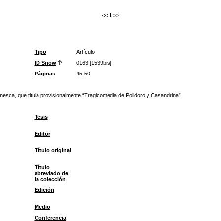
<<
1
>>
Tipo
Artículo
ID Snow
0163 [1539bis]
Páginas
45-50
nesca, que titula provisionalmente “Tragicomedia de Polidoro y Casandrina”.
Tesis
Editor
Título original
Título
abreviado de
la colección
Edición
Medio
Conferencia