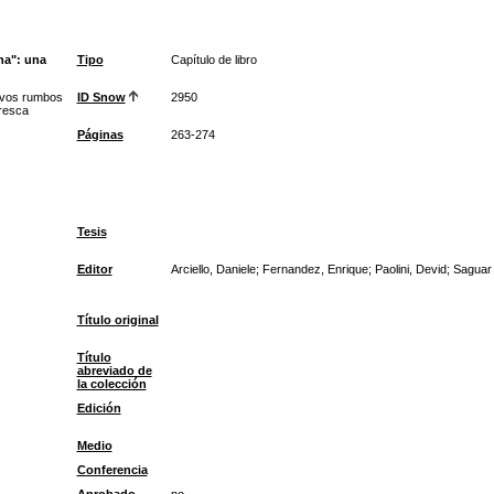
na": una
Tipo
Capítulo de libro
evos rumbos
ID Snow
2950
aresca
Páginas
263-274
Tesis
Editor
Arciello, Daniele; Fernandez, Enrique; Paolini, Devid; Sagua
Título original
Título
abreviado de
la colección
Edición
Medio
Conferencia