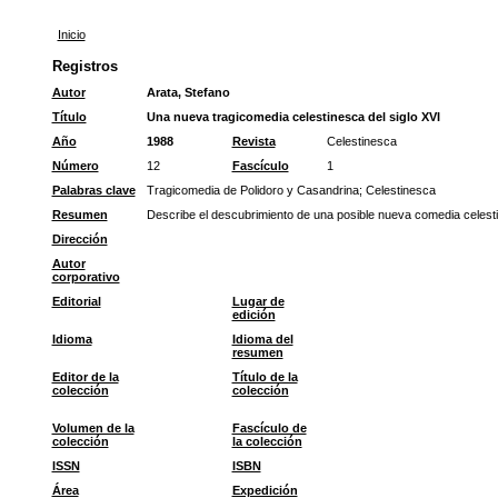
Inicio
Registros
Autor
Arata, Stefano
Título
Una nueva tragicomedia celestinesca del siglo XVI
Año
1988
Revista
Celestinesca
Número
12
Fascículo
1
Palabras clave
Tragicomedia de Polidoro y Casandrina
;
Celestinesca
Resumen
Describe el descubrimiento de una posible nueva comedia celesti
Dirección
Autor
corporativo
Editorial
Lugar de
edición
Idioma
Idioma del
resumen
Editor de la
Título de la
colección
colección
Volumen de la
Fascículo de
colección
la colección
ISSN
ISBN
Área
Expedición