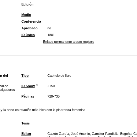
Edición
Medio
Conferencia
Aprobado
no
ID único
1801
Enlace permanente a este registro
n del
Tipo
Capítulo de libro
nal de
ID Snow
2150
estigadores
Páginas
729-735
 y la pone en relación más bien con la picaresca femenina.
Tesis
Editor
Calzón García, José Antonio; Camblor Pandiella, Begoña; Cu