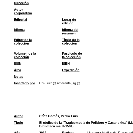
Dirección
Autor
corporativo
Editorial
Lugar de
edición
Idioma
Idioma del
resumen
Editor de la
Título de la
colección
colección
Volumen de la
Fascículo de
colección
la colección
ISSN
ISBN
Área
Expedición
Notas
Insertado por
Uni-Trier @ amaranta_sg @
Autor
Críez Garcés, Pedro Luis
Título
El códice de la "Tragicomedia de Polidoro y Casandrina" (Ma
Biblioteca ms. II-1591)
Año
2012
Revista
Literatura Medieval y Renacenti